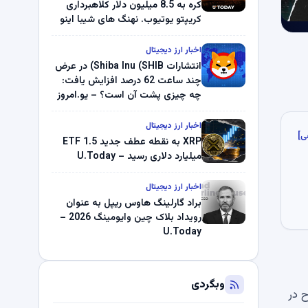
کره به 8.5 میلیون دلار کلاهبرداری
کریپتو یوتیوب. نهنگ های شیبا اینو
(SHIB) به دلیل خرابی پمپ قیمت
ناپدید می شوند. بلک راک 89.83
اخبار ارز دیجیتال
میلیون دلار U-Turn در بیت کوین را
انتشارات Shiba Inu (SHIB) در عرض
ثبت کرد – گزارش کریپتو صبح –
چند ساعت 62 درصد افزایش یافت:
U.Today
چه چیزی پشت آن است؟ – یو.امروز
اخبار ارز دیجیتال
ی]
XRP به نقطه عطف جدید ETF 1.5
میلیارد دلاری رسید – U.Today
اخبار ارز دیجیتال
براد گارلینگ هاوس ریپل به عنوان
رویداد بلاک چین وایومینگ 2026 –
U.Today
وبگردی
 در