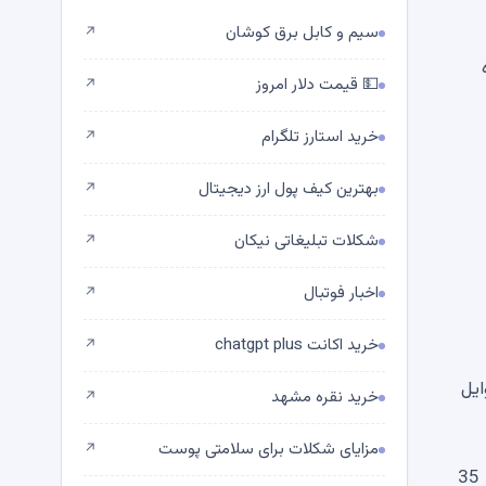
سیم و کابل برق کوشان
↗
💵 قیمت دلار امروز
↗
خرید استارز تلگرام
↗
بهترین کیف پول ارز دیجیتال
↗
شکلات تبلیغاتی نیکان
↗
اخبار فوتبال
↗
خرید اکانت chatgpt plus
↗
ثبت شده در اوایل فوریه به 636000 BTC در اوایل
خرید نقره مشهد
↗
مزایای شکلات برای سلامتی پوست
↗
در پاسخ، ذخایر استیبل کوین در بایننس در حال افزایش است که نشان دهنده افزایش فشار فروش است. ذخایر تتر (USDT) از 35