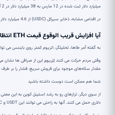
میلیارد دلار ثبت شده در 12 مارس به 38 میلیارد دلار در 2 آوریل افزایش یافت.
در اقدامی مشابه، ذخایر سیرکل (USDC) از 4.6 میلیارد دلار در فوریه به 6.6 میلیارد دلار در 2 آوریل افزایش یافت.
آیا افزایش قریب الوقوع قیمت ETH انتظار می رود؟
به گفته آمر طاها، تحلیلگر، اتریوم کمتر روی بایننس می تو
وقتی مردم حرکت می کنند
اتریوم
این از صرافی ها نشان می 
مقدار سکه‌های موجود برای فروش سریع، فشار را بر طرف
شما هم ممکن است دوست داشته باشید
از سوی دیگر، ترازهای رو به رشد استیبل کوین به این معنی
دلاری حمل می کنند. آنها به راحتی می توانند این USDT و USDC را در هنگام خرید به ETH تبدیل کنند.