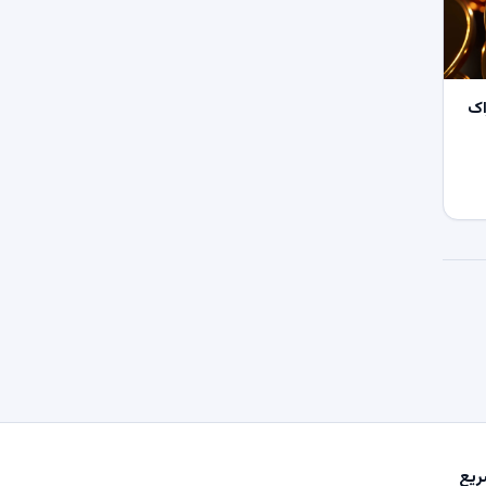
اک
یع