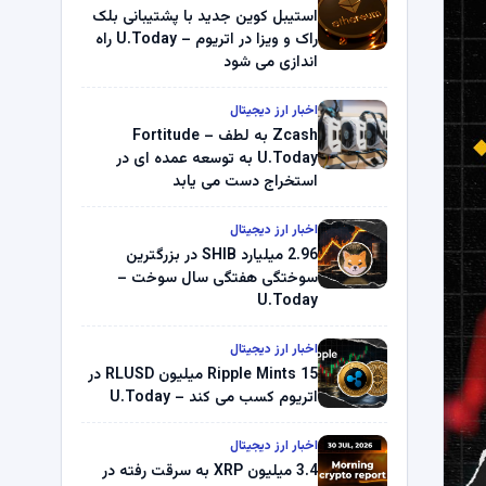
استیبل کوین جدید با پشتیبانی بلک
راک و ویزا در اتریوم – U.Today راه
اندازی می شود
اخبار ارز دیجیتال
Zcash به لطف Fortitude –
U.Today به توسعه عمده ای در
استخراج دست می یابد
اخبار ارز دیجیتال
2.96 میلیارد SHIB در بزرگترین
سوختگی هفتگی سال سوخت –
U.Today
اخبار ارز دیجیتال
Ripple Mints 15 میلیون RLUSD در
اتریوم کسب می کند – U.Today
اخبار ارز دیجیتال
3.4 میلیون XRP به سرقت رفته در