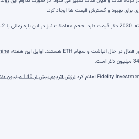
ر کوتاه مدت و میان مدت تعبیر می شود. در صورت تداوم این روند، 
 برای بهبود و گسترش قیمت ها ایجاد کرد.
در حال حاضر ETH با 4.9 درصد کاهش در 24 ساعت گذشته، 2030 دلار قیمت دارد. حجم
شت و سهام ETH هستند. اوایل این هفته،
mine
ارزش اتریوم بیش از 140 میلیون دل