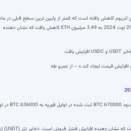
، ذخایر اتریوم در صرافی بایننس به 3.3 میلیون اتریوم کاهش یافته است که کمتر از پایین ترین سطح قبلی در ماه
فوریه است. ذخیره در فوریه به 293.53 میلیون ETH و در 29 اوت 2024 به 3.49 میلیون ETH کاهش یافت که نشان دهنده
ای افزایش قیمت ایجاد کند.» – از عمرو طه
مشابه اتریوم، ذخایر بیت کوین نیز کاهش یافته است. از حدود 670000 BTC 