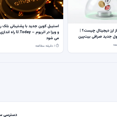
استیبل کوین جدید با پشتیبانی بلک ر
 ارز دیجیتال چیست؟ |
و ویزا در اتریوم – U.Today راه اندازی
 جدید صرافی بیت‌پین
می شود
⏱ ۱ دقیقه مطالعه
دسترسی سر