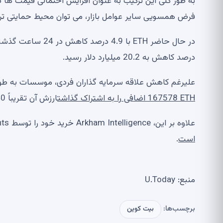
به طور کلی این ترکیب به عنوان افزایش احتمالی قیمت ها د
فرض همسویی سایر عوامل بازار، می توان محیط حمایتی تری
درصد کاهش به 20.2 میلیارد دلار رسید.
علیرغم کاهش علاقه سرمایه گذاران فردی، موسسات به طور فعال در حال انبا
167578 ETH اضافی را به اشتراک گذاشت
ارزش آن تقریباً 340 میلیون دلار است.
علاوه بر این، Arkham Intelligence خرید خود را توسط Fidelity Investments اعلام کرد
است
.
منبع: U.Today
برچسب‌ها:
بیت کوین