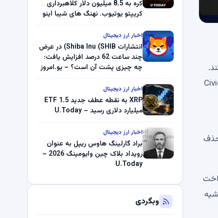
کره به 8.5 میلیون دلار کلاهبرداری
کریپتو یوتیوب. نهنگ های شیبا اینو
(SHIB) به دلیل خرابی پمپ قیمت
ناپدید می شوند. بلک راک 89.83
اخبار ارز دیجیتال
میلیون دلار U-Turn در بیت کوین را
انتشارات Shiba Inu (SHIB) در عرض
ثبت کرد – گزارش کریپتو صبح –
چند ساعت 62 درصد افزایش یافت:
U.Today
حذف می‌کند.
چه چیزی پشت آن است؟ – یو.امروز
Civic (CVC)،
اخبار ارز دیجیتال
XRP به نقطه عطف جدید ETF 1.5
میلیارد دلاری رسید – U.Today
اخبار ارز دیجیتال
حذف
براد گارلینگ هاوس ریپل به عنوان
رویداد بلاک چین وایومینگ 2026 –
U.Today
ن می‌بندد، یک پرداخت
شیه
وبگردی