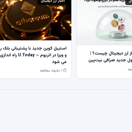
ال
اخبار ارز دیجیتال
استیبل کوین جدید با پشتیبانی بلک ر
 ارز دیجیتال چیست؟ |
و ویزا در اتریوم – U.Today راه اندازی
 جدید صرافی بیت‌پین
می شود
⏱ ۱ دقیقه مطالعه