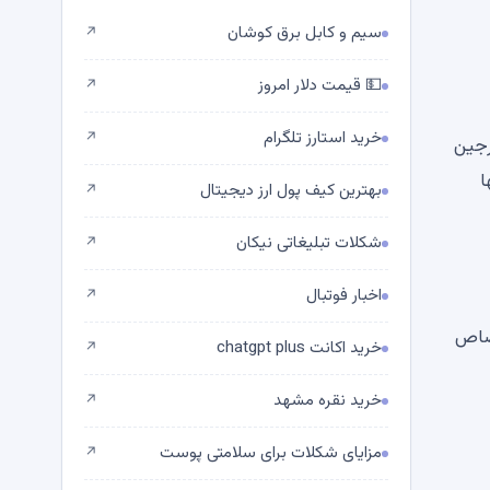
سیم و کابل برق کوشان
↗
💵 قیمت دلار امروز
↗
خرید استارز تلگرام
↗
 مارجین
نها
بهترین کیف پول ارز دیجیتال
↗
شکلات تبلیغاتی نیکان
↗
اخبار فوتبال
↗
 به خود اختصاص
خرید اکانت chatgpt plus
↗
خرید نقره مشهد
↗
مزایای شکلات برای سلامتی پوست
↗