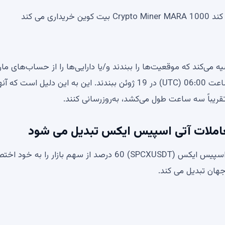
 می کند
ی احتمالی، Binance به کاربران توصیه می‌کند که موقعیت‌ها را ببندند و/یا دارایی‌ها را از حساب‌های
به حساب‌های نقطه‌ای قبل از توقف معاملات مارجین در ساعت 06:00 (UTC) در 19 ژوئن ببندند. این به این دلیل است که آ
قریباً سه ساعت طول می‌کشد، به‌روزرسانی کنند.
معاملات آتی اسپیس ایکس تبدیل می شود
در گزارش اخیر، بایننس تاکید کرد که قراردادهای آتی دائمی اسپیس ایکس (SPCXUSDT) 60 درصد از سهم بازار را
هان تبدیل می کند.