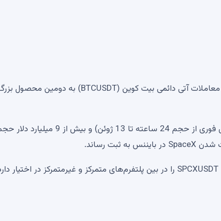
قراردادهای آتی دائمی اسپیس ایکس (SPCXUSDT) پس از معاملات آتی دائمی بیت کوین (BTCUSDT) به دومین محصول ب
SPCXUSDT بیش از 5.6 میلیارد دلار حجم معاملات (عکس فوری از حجم 24 ساعته تا 13 ژوئن) و بیش از 9 میلیارد دلا
بت رساند.
از 15 ژوئن، بایننس همچنان بیش از 60 درصد از سهم بازار SPCXUSDT را در بین پلتفرم‌های متمرکز و غیرمتمرکز در اختیار