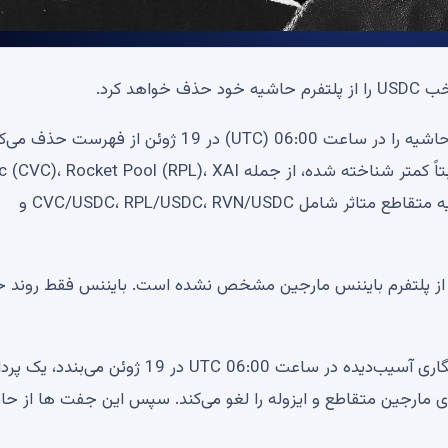
د کرد.
طبق آخرین اعلامیه، بایننس مارجین چهار جفت معاملاتی حاشیه را در ساعت 06:00 (UTC) در 19 ژوئن از فهرست 
این اقدام بر جفت‌های مارجین متقابل ارزهای دیجیتال نسبتاً کمتر شناخته شده، از جمله  Rocket Pool (RPL)، XAI
(XAI) و Ravencoin (RVN) تأثیر می‌گذارد. جفت‌های حاشیه متقاطع متاثر شامل CVC/USDC، RPL/USDC، RVN/USDC و
ل از پلتفرم بایننس مارجین مشخص نشده است. بایننس فقط روند 
بایننس مارجین موقعیت‌های کاربران را برای جفت‌های رمزنگاری آسیب‌دیده در ساعت 06:00 UTC در 19 ژوئ
مارجین متقاطع و ایزوله را لغو می‌کند. سپس این جفت ها از حا