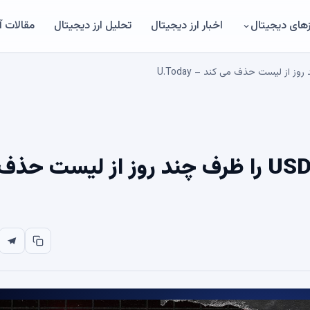
های دیجیتال
اخبار ارز دیجیتال
تحلیل ارز دیجیتال
مقالات 
بایننس چهار جفت معاملاتی USDC را ظرف چند روز از لیست حذف