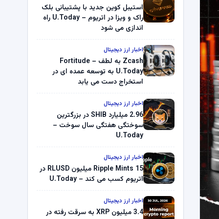
استیبل کوین جدید با پشتیبانی بلک
راک و ویزا در اتریوم – U.Today راه
اندازی می شود
اخبار ارز دیجیتال
Zcash به لطف Fortitude –
U.Today به توسعه عمده ای در
استخراج دست می یابد
اخبار ارز دیجیتال
2.96 میلیارد SHIB در بزرگترین
سوختگی هفتگی سال سوخت –
U.Today
اخبار ارز دیجیتال
Ripple Mints 15 میلیون RLUSD در
اتریوم کسب می کند – U.Today
اخبار ارز دیجیتال
3.4 میلیون XRP به سرقت رفته در