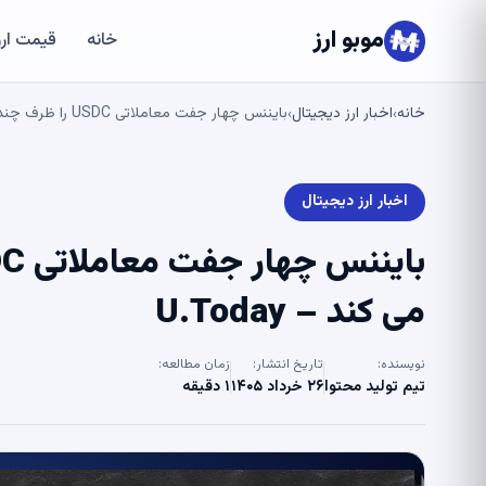
موبو ارز
خانه
قیمت ارز
خانه
اخبار ارز دیجیتال
بایننس چهار جفت معاملاتی USDC را ظرف چند روز از لیست حذف می کند – U.Today
›
›
اخبار ارز دیجیتال
می کند – U.Today
نویسنده:
تاریخ انتشار:
زمان مطالعه:
تیم تولید محتوا
۲۶ خرداد ۱۴۰۵
۱ دقیقه