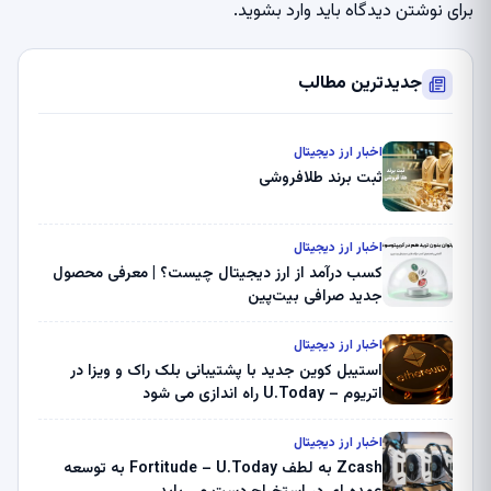
برای نوشتن دیدگاه باید
وارد بشوید
.
جدیدترین مطالب
اخبار ارز دیجیتال
ثبت برند طلافروشی
اخبار ارز دیجیتال
کسب درآمد از ارز دیجیتال چیست؟ | معرفی محصول
جدید صرافی بیت‌پین
اخبار ارز دیجیتال
استیبل کوین جدید با پشتیبانی بلک راک و ویزا در
اتریوم – U.Today راه اندازی می شود
اخبار ارز دیجیتال
Zcash به لطف Fortitude – U.Today به توسعه