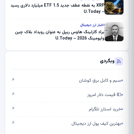
XRP به نقطه عطف جدید ETF 1.5 میلیارد دلاری رسید
– U.Today
اخبار ارز دیجیتال
براد گارلینگ هاوس ریپل به عنوان رویداد بلاک چین
وایومینگ 2026 – U.Today
وبگردی
سیم و کابل برق کوشان
↗
💵 قیمت دلار امروز
↗
خرید استارز تلگرام
↗
بهترین کیف پول ارز دیجیتال
↗