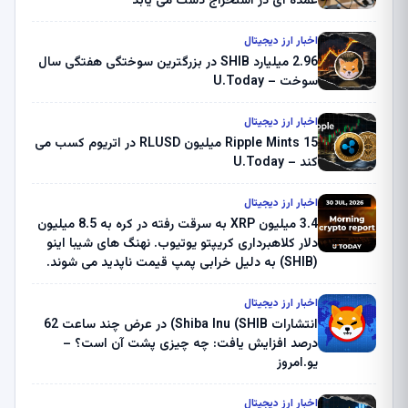
عمده ای در استخراج دست می یابد
اخبار ارز دیجیتال
2.96 میلیارد SHIB در بزرگترین سوختگی هفتگی سال
سوخت – U.Today
اخبار ارز دیجیتال
Ripple Mints 15 میلیون RLUSD در اتریوم کسب می
کند – U.Today
اخبار ارز دیجیتال
3.4 میلیون XRP به سرقت رفته در کره به 8.5 میلیون
دلار کلاهبرداری کریپتو یوتیوب. نهنگ های شیبا اینو
(SHIB) به دلیل خرابی پمپ قیمت ناپدید می شوند.
بلک راک 89.83 میلیون دلار U-Turn در بیت کوین را
ثبت کرد – گزارش کریپتو صبح – U.Today
اخبار ارز دیجیتال
انتشارات Shiba Inu (SHIB) در عرض چند ساعت 62
درصد افزایش یافت: چه چیزی پشت آن است؟ –
یو.امروز
اخبار ارز دیجیتال