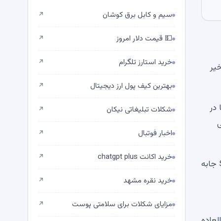
سیم و کابل برق کوشان
↗
💵 قیمت دلار امروز
↗
خرید استارز تلگرام
↗
ی اخیر
بهترین کیف پول ارز دیجیتال
↗
ا در
شکلات تبلیغاتی نیکان
↗
ی
اخبار فوتبال
↗
خرید اکانت chatgpt plus
↗
آیا سیلور می فروشد؟ استراتژی، بیت کوین ریپل 30 میلیون دلار در پرونده 286 میلیارد دلاری بیت کوین Schwartz Audacious جابه
خرید نقره مشهد
↗
مزایای شکلات برای سلامتی پوست
↗
لعاده