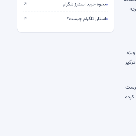
نحوه خرید استارز تلگرام
↗
جه
استارز تلگرام چیست؟
↗
ویژه
رگیر
و درست
 را تولید کرده