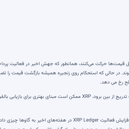
یل قیمت‌ها حرکت می‌کنند، همانطور که جهش اخیر در فعالیت پردا
ند. در حالی که استحکام روی زنجیره همیشه بازگشت قیمت را تض
طح رخ می دهد.
اگر فعالیت شبکه به رشد خود ادامه دهد و فشار فروش به تدریج از بین برود، XRP ممکن است مبنای بهتری برای بازیابی با
اگرچه XRP هنوز از نظر فنی آسیب‌پذیر است، اما بزرگترین افزایش فعالیت XRP Ledger در هفته‌های اخیر به گاوها چیزی د