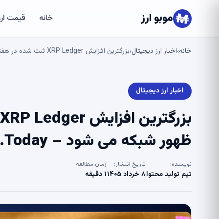
موبو ارز
خانه
قیمت ارز
خانه
اخبار ارز دیجیتال
بزرگترین افزایش XRP Ledger ثبت شده در هفته های گذشته باعث ظهور شبکه می شود – U.Today
›
›
اخبار ارز دیجیتال
ظهور شبکه می شود – U.Today
نویسنده:
تاریخ انتشار:
زمان مطالعه:
تیم تولید محتوا
۸ خرداد ۱۴۰۵
۱ دقیقه