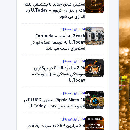
استیبل کوین جدید با پشتیبانی بلک
راک و ویزا در اتریوم – U.Today راه
اندازی می شود
اخبار ارز دیجیتال
Zcash به لطف Fortitude –
U.Today به توسعه عمده ای در
استخراج دست می یابد
اخبار ارز دیجیتال
2.96 میلیارد SHIB در بزرگترین
سوختگی هفتگی سال سوخت –
U.Today
اخبار ارز دیجیتال
Ripple Mints 15 میلیون RLUSD در
اتریوم کسب می کند – U.Today
اخبار ارز دیجیتال
3.4 میلیون XRP به سرقت رفته در