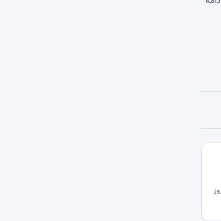
دامه
وز