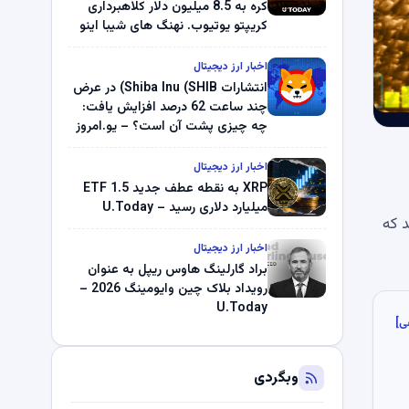
کره به 8.5 میلیون دلار کلاهبرداری
کریپتو یوتیوب. نهنگ های شیبا اینو
(SHIB) به دلیل خرابی پمپ قیمت
ناپدید می شوند. بلک راک 89.83
اخبار ارز دیجیتال
میلیون دلار U-Turn در بیت کوین را
انتشارات Shiba Inu (SHIB) در عرض
ثبت کرد – گزارش کریپتو صبح –
چند ساعت 62 درصد افزایش یافت:
U.Today
چه چیزی پشت آن است؟ – یو.امروز
اخبار ارز دیجیتال
XRP به نقطه عطف جدید ETF 1.5
میلیارد دلاری رسید – U.Today
د که
اخبار ارز دیجیتال
براد گارلینگ هاوس ریپل به عنوان
رویداد بلاک چین وایومینگ 2026 –
U.Today
ی]
وبگردی