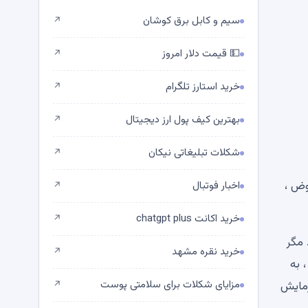
سیم و کابل برق کوشان
↗
💵 قیمت دلار امروز
↗
خرید استارز تلگرام
↗
بهترین کیف پول ارز دیجیتال
↗
شکلات تبلیغاتی نیکان
↗
وض ،
اخبار فوتبال
↗
خرید اکانت chatgpt plus
↗
 مگر
خرید نقره مشهد
↗
حال حاضر ، به
مزایای شکلات برای سلامتی پوست
مکن است نشانگر آزمایش
↗