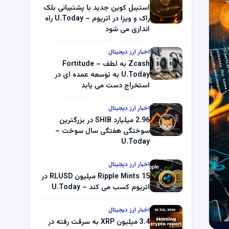
استیبل کوین جدید با پشتیبانی بلک
راک و ویزا در اتریوم – U.Today راه
اندازی می شود
اخبار ارز دیجیتال
Zcash به لطف Fortitude –
U.Today به توسعه عمده ای در
استخراج دست می یابد
اخبار ارز دیجیتال
2.96 میلیارد SHIB در بزرگترین
سوختگی هفتگی سال سوخت –
U.Today
اخبار ارز دیجیتال
Ripple Mints 15 میلیون RLUSD در
اتریوم کسب می کند – U.Today
اخبار ارز دیجیتال
3.4 میلیون XRP به سرقت رفته در