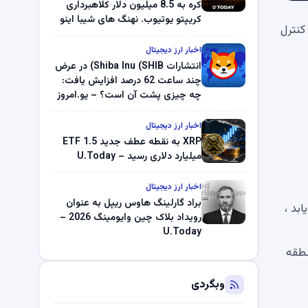
کره به 8.5 میلیون دلار کلاهبرداری
کریپتو یوتیوب. نهنگ های شیبا اینو
کنترل
(SHIB) به دلیل خرابی پمپ قیمت
ناپدید می شوند. بلک راک 89.83
اخبار ارز دیجیتال
میلیون دلار U-Turn در بیت کوین را
انتشارات Shiba Inu (SHIB) در عرض
ثبت کرد – گزارش کریپتو صبح –
چند ساعت 62 درصد افزایش یافت:
U.Today
چه چیزی پشت آن است؟ – یو.امروز
اخبار ارز دیجیتال
XRP به نقطه عطف جدید ETF 1.5
میلیارد دلاری رسید – U.Today
اخبار ارز دیجیتال
براد گارلینگ هاوس ریپل به عنوان
وش کاهش یابد ،
رویداد بلاک چین وایومینگ 2026 –
U.Today
نطقه
وبگردی