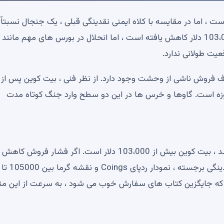
 اما در مقایسه با کلاه ایمنی نقدینگی قبلی ، یک جنجال نسبتاً 
شده است. اگرچه این قیمت از 110،000 دلار به حدود 103،000 دلار کاهش یافته است ، اما انحلال در بورس های مهم مانند
ف فروش ناشی از وحشت وجود دارد. از نظر فنی ، بیت کوین پس از
 زیر EMA 50 روزه ، نزدیک به میانگین حرکت 100 روزه است. گاوها و خرس ها در این دو سطح وارد جنگ کوتاه مدت
پشتیبانی مهم بعدی اگر EMA 200 روزه یا 98،000 دلار باشد ، بیت کوین بیش از 103،000 دلار است. اگر فشار فر
ممکن است پرش باشد. این را می توان با بررسی شکاف نقدینگی برجسته ، نمودار ردپای Coings و نقشه گرما بین 105000 تا
ن قوی ، که جایگزین کتاب های سفارش خوب می شود ، به سرعت از این م