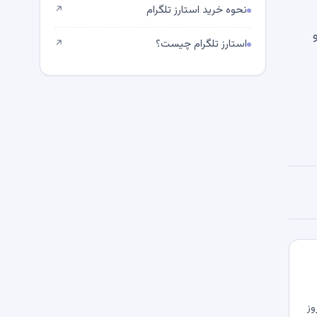
نحوه خرید استارز تلگرام
↗
استارز تلگرام چیست؟
↗
وز