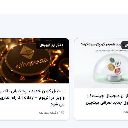
ال
اخبار ارز دیجیتال
استیبل کوین جدید با پشتیبانی بلک ر
 ارز دیجیتال چیست؟ |
و ویزا در اتریوم – U.Today راه اندازی
 جدید صرافی بیت‌پین
می شود
⏱ ۱ دقیقه مطالعه