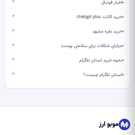
اخبار فوتبال
↗
خرید اکانت chatgpt plus
↗
خرید نقره مشهد
↗
مزایای شکلات برای سلامتی پوست
↗
نحوه خرید استارز تلگرام
↗
استارز تلگرام چیست؟
↗
موبو ارز