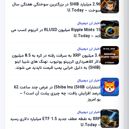
2.96 میلیارد SHIB در بزرگترین سوختگی هفتگی سال
سوخت – U.Today
اخبار ارز دیجیتال
Ripple Mints 15 میلیون RLUSD در اتریوم کسب می
کند – U.Today
اخبار ارز دیجیتال
3.4 میلیون XRP به سرقت رفته در کره به 8.5 میلیون
دلار کلاهبرداری کریپتو یوتیوب. نهنگ های شیبا اینو
(SHIB) به دلیل خرابی پمپ قیمت ناپدید می شوند.
بلک راک 89.83 میلیون دلار U-Turn در بیت کوین را
ثبت کرد – گزارش کریپتو صبح – U.Today
اخبار ارز دیجیتال
انتشارات Shiba Inu (SHIB) در عرض چند ساعت 62
درصد افزایش یافت: چه چیزی پشت آن است؟ –
یو.امروز
اخبار ارز دیجیتال
XRP به نقطه عطف جدید ETF 1.5 میلیارد دلاری رسید
– U.Today