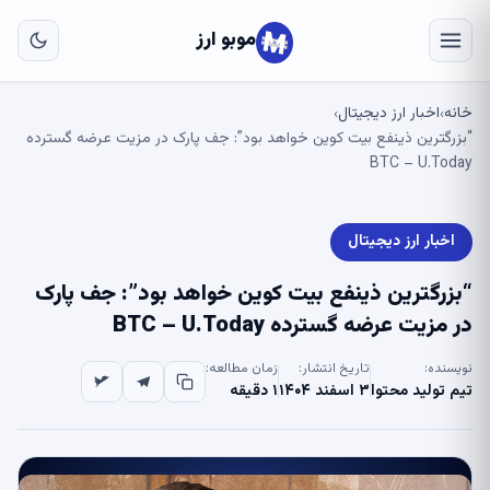
به
مح
موبو ارز
اص
خانه
اخبار ارز دیجیتال
›
›
“بزرگترین ذینفع بیت کوین خواهد بود”: جف پارک در مزیت عرضه گسترده
BTC – U.Today
اخبار ارز دیجیتال
“بزرگترین ذینفع بیت کوین خواهد بود”: جف پارک
در مزیت عرضه گسترده BTC – U.Today
نویسنده:
تاریخ انتشار:
زمان مطالعه:
تیم تولید محتوا
۳ اسفند ۱۴۰۴
۱ دقیقه