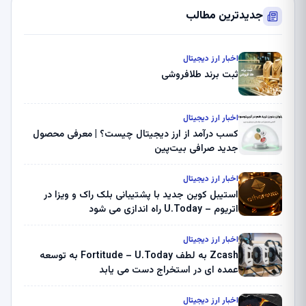
جدیدترین مطالب
اخبار ارز دیجیتال
ثبت برند طلافروشی
اخبار ارز دیجیتال
کسب درآمد از ارز دیجیتال چیست؟ | معرفی محصول
جدید صرافی بیت‌پین
اخبار ارز دیجیتال
استیبل کوین جدید با پشتیبانی بلک راک و ویزا در
اتریوم – U.Today راه اندازی می شود
اخبار ارز دیجیتال
Zcash به لطف Fortitude – U.Today به توسعه
عمده ای در استخراج دست می یابد
اخبار ارز دیجیتال