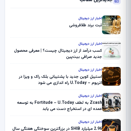
جدیدترین مطالب
اخبار ارز دیجیتال
ثبت برند طلافروشی
اخبار ارز دیجیتال
کسب درآمد از ارز دیجیتال چیست؟ | معرفی محصول
جدید صرافی بیت‌پین
اخبار ارز دیجیتال
استیبل کوین جدید با پشتیبانی بلک راک و ویزا در
اتریوم – U.Today راه اندازی می شود
اخبار ارز دیجیتال
Zcash به لطف Fortitude – U.Today به توسعه
عمده ای در استخراج دست می یابد
اخبار ارز دیجیتال
2.96 میلیارد SHIB در بزرگترین سوختگی هفتگی سال