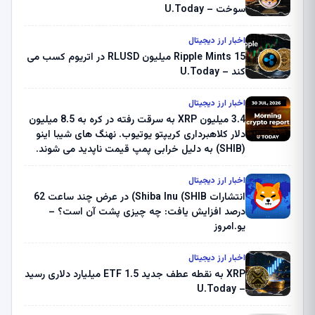
سوخت – U.Today
اخبار ارز دیجیتال
Ripple Mints 15 میلیون RLUSD در اتریوم کسب می
کند – U.Today
اخبار ارز دیجیتال
3.4 میلیون XRP به سرقت رفته در کره به 8.5 میلیون
دلار کلاهبرداری کریپتو یوتیوب. نهنگ های شیبا اینو
(SHIB) به دلیل خرابی پمپ قیمت ناپدید می شوند.
بلک راک 89.83 میلیون دلار U-Turn در بیت کوین را
ثبت کرد – گزارش کریپتو صبح – U.Today
اخبار ارز دیجیتال
انتشارات Shiba Inu (SHIB) در عرض چند ساعت 62
درصد افزایش یافت: چه چیزی پشت آن است؟ –
یو.امروز
اخبار ارز دیجیتال
XRP به نقطه عطف جدید ETF 1.5 میلیارد دلاری رسید
– U.Today