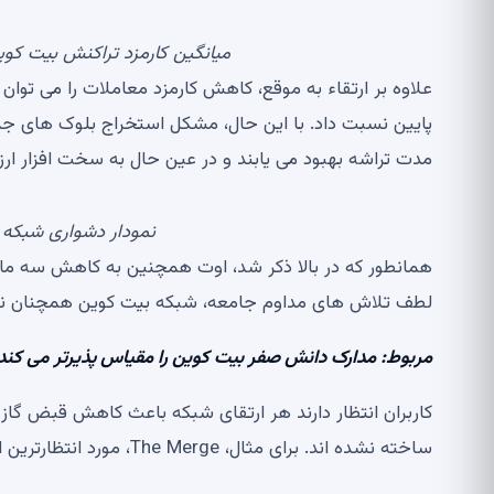
میانگین کارمزد تراکنش بیت کوین در 3 سال گذشته. منبع: .com
علاوه بر ارتقاء به موقع، کاهش کارمزد معاملات را می توا
مدت تراشه بهبود می یابند و در عین حال به سخت افزار ارز
نمودار دشواری شبکه بیت کوین
لطف تلاش های مداوم جامعه، شبکه بیت کوین همچنان نشا
مربوط:
مدارک دانش صفر بیت کوین را مقیاس پذیرتر می کند
کاربران انتظار دارند هر ارتقای شبکه باعث کاهش قبض گا
ساخته نشده اند. برای مثال، The Merge، مورد انتظارترین ارتقای اتریوم، قیمت بنزین را کاهش نخواهد داد.