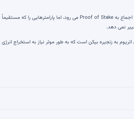
این ادغام استفاده از Proof of Work را منع می کند و برای اجماع به Proof of Stake می رود، اما پارامترهایی را که مستقیما
ییر نمی دهد.
اصلی اتریوم به زنجیره بیکن است که به طور موثر نیاز به استخراج انرژی بر