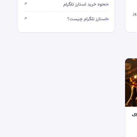
نحوه خرید استارز تلگرام
↗
وز
استارز تلگرام چیست؟
↗
اک