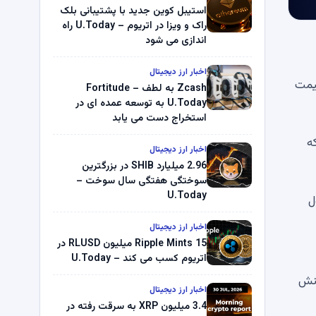
استیبل کوین جدید با پشتیبانی بلک
راک و ویزا در اتریوم – U.Today راه
اندازی می شود
اخبار ارز دیجیتال
قیمت
Zcash به لطف Fortitude –
U.Today به توسعه عمده ای در
استخراج دست می یابد
 است، که
اخبار ارز دیجیتال
2.96 میلیارد SHIB در بزرگترین
سوختگی هفتگی سال سوخت –
U.Today
ل
اخبار ارز دیجیتال
Ripple Mints 15 میلیون RLUSD در
اتریوم کسب می کند – U.Today
کارمزد تراکنش
اخبار ارز دیجیتال
3.4 میلیون XRP به سرقت رفته در