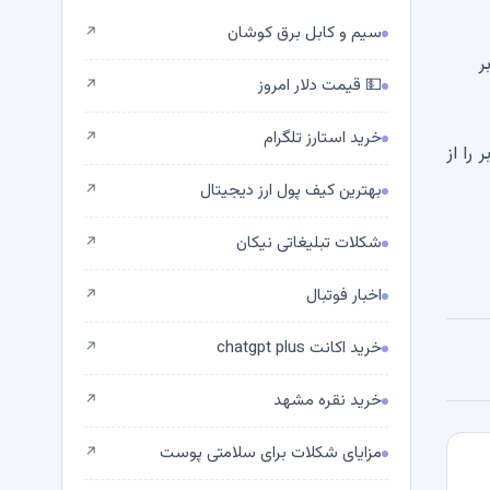
سیم و کابل برق کوشان
↗
ً بر
💵 قیمت دلار امروز
↗
خرید استارز تلگرام
↗
 را از
بهترین کیف پول ارز دیجیتال
↗
شکلات تبلیغاتی نیکان
↗
اخبار فوتبال
↗
خرید اکانت chatgpt plus
↗
خرید نقره مشهد
↗
مزایای شکلات برای سلامتی پوست
↗