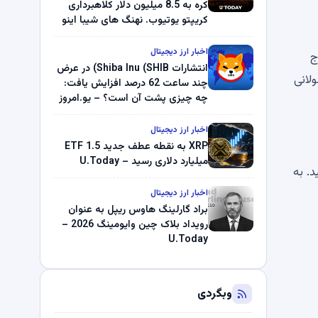
کره به 8.5 میلیون دلار کلاهبرداری
کریپتو یوتیوب. نهنگ های شیبا اینو
(SHIB) به دلیل خرابی پمپ قیمت
ناپدید می شوند. بلک راک 89.83
اخبار ارز دیجیتال
ج
میلیون دلار U-Turn در بیت کوین را
انتشارات Shiba Inu (SHIB) در عرض
ود طولانی
ثبت کرد – گزارش کریپتو صبح –
چند ساعت 62 درصد افزایش یافت:
U.Today
چه چیزی پشت آن است؟ – یو.امروز
اخبار ارز دیجیتال
XRP به نقطه عطف جدید ETF 1.5
میلیارد دلاری رسید – U.Today
وط آزاد به 28.351 تریلیون رسید. به
اخبار ارز دیجیتال
براد گارلینگ هاوس ریپل به عنوان
رویداد بلاک چین وایومینگ 2026 –
U.Today
وبگردی