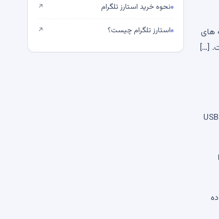
نحوه خرید استارز تلگرام
↗
استارز تلگرام چیست؟
↗
 های
. […]
با آدرس‌های دیجیتال دقیقاً مانند ویژگی‌های فیزیکی رفتار می‌کرد. در سه نوبت جداگانه، او داده های کیف پول را روی درایوهای USB
ده