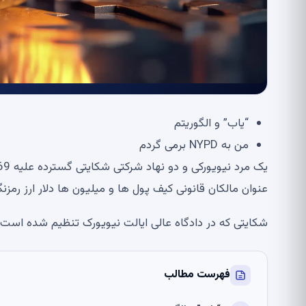
“یاب” و الگوریتم
من به NYPD برمی گردم
عنوان مالکان قانونی کیف پول ها و میلیون ها دلار ارز رمز
شکایتی که در دادگاه عالی ایالت نیویورک تنظیم شده است “جان دیز 1-39.069” را هدف
فهرست مطالب