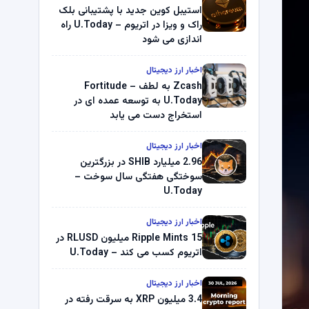
استیبل کوین جدید با پشتیبانی بلک
راک و ویزا در اتریوم – U.Today راه
اندازی می شود
اخبار ارز دیجیتال
Zcash به لطف Fortitude –
U.Today به توسعه عمده ای در
استخراج دست می یابد
اخبار ارز دیجیتال
2.96 میلیارد SHIB در بزرگترین
سوختگی هفتگی سال سوخت –
U.Today
اخبار ارز دیجیتال
Ripple Mints 15 میلیون RLUSD در
اتریوم کسب می کند – U.Today
اخبار ارز دیجیتال
3.4 میلیون XRP به سرقت رفته در