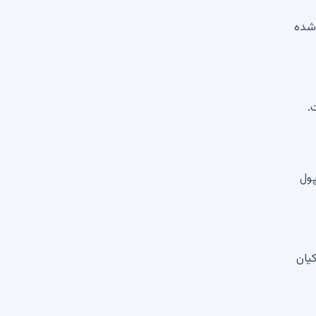
 پیدا شده
ن کیف پول
یان