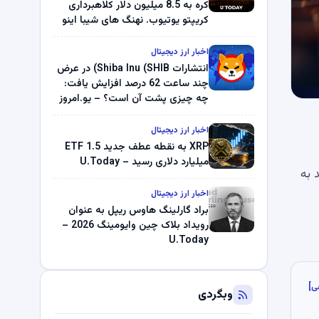
کره به 8.5 میلیون دلار کلاهبرداری
کریپتو یوتیوب. نهنگ های شیبا اینو
(SHIB) به دلیل خرابی پمپ قیمت
ناپدید می شوند. بلک راک 89.83
اخبار ارز دیجیتال
میلیون دلار U-Turn در بیت کوین را
انتشارات Shiba Inu (SHIB) در عرض
ثبت کرد – گزارش کریپتو صبح –
چند ساعت 62 درصد افزایش یافت:
U.Today
چه چیزی پشت آن است؟ – یو.امروز
اخبار ارز دیجیتال
XRP به نقطه عطف جدید ETF 1.5
میلیارد دلاری رسید – U.Today
هند به
اخبار ارز دیجیتال
براد گارلینگ هاوس ریپل به عنوان
رویداد بلاک چین وایومینگ 2026 –
U.Today
ی]
وبگردی