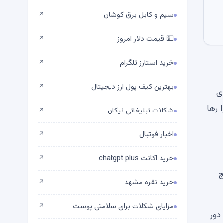
سیم و کابل برق کوشان
↗
💵 قیمت دلار امروز
↗
خرید استارز تلگرام
↗
بهترین کیف پول ارز دیجیتال
↗
های
 رها
شکلات تبلیغاتی نیکان
↗
اخبار فوتبال
↗
خرید اکانت chatgpt plus
↗
ج
خرید نقره مشهد
↗
مزایای شکلات برای سلامتی پوست
↗
اً دور