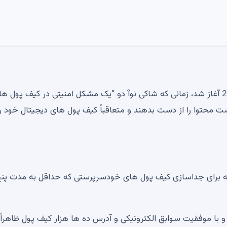
بر اساس شکایت اصلاح شده اولیه، این معما در پاییز 2024 آغاز شد، زمانی که شاکی نوآ دو “یک مشکل امنیتی در کیف پول 
شت محتوا را از دست بدهند و متعاقباً کیف پول های دیجیتال خود را
ه برای جداسازی کیف پول های خودسرپرستی که حداقل به مدت پن
را بین دسامبر 2024 و آوریل 2025 اجرا کرد و با موفقیت سوابق الکترونیکی و آدرس ده ها هزار کیف پول ظاهر