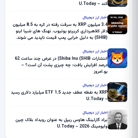
کند – U.Today
اخبار ارز دیجیتال
3.4 میلیون XRP به سرقت رفته در کره به 8.5 میلیون
دلار کلاهبرداری کریپتو یوتیوب. نهنگ های شیبا اینو
(SHIB) به دلیل خرابی پمپ قیمت ناپدید می شوند.
بلک راک 89.83 میلیون دلار U-Turn در بیت کوین را
ثبت کرد – گزارش کریپتو صبح – U.Today
اخبار ارز دیجیتال
انتشارات Shiba Inu (SHIB) در عرض چند ساعت 62
درصد افزایش یافت: چه چیزی پشت آن است؟ –
یو.امروز
اخبار ارز دیجیتال
XRP به نقطه عطف جدید ETF 1.5 میلیارد دلاری رسید
– U.Today
اخبار ارز دیجیتال
براد گارلینگ هاوس ریپل به عنوان رویداد بلاک چین
وایومینگ 2026 – U.Today