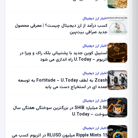
اخبار ارز دیجیتال
کسب درآمد از ارز دیجیتال چیست؟ | معرفی محصول
جدید صرافی بیت‌پین
اخبار ارز دیجیتال
استیبل کوین جدید با پشتیبانی بلک راک و ویزا در
اتریوم – U.Today راه اندازی می شود
اخبار ارز دیجیتال
Zcash به لطف Fortitude – U.Today به توسعه
عمده ای در استخراج دست می یابد
اخبار ارز دیجیتال
2.96 میلیارد SHIB در بزرگترین سوختگی هفتگی سال
سوخت – U.Today
اخبار ارز دیجیتال
Ripple Mints 15 میلیون RLUSD در اتریوم کسب می