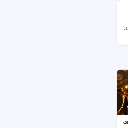
وز
اک