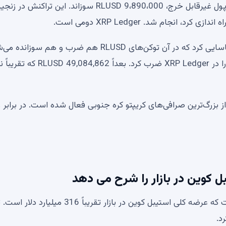
ریپل با قفل کردن این دسته از ارزهای دیجیتال در یک کیف پول غیرقابل خرج، 9،890،000 RLUSD سوزاند. این تراکنش در 
انجام شد. XRP Ledger دومی است.
قبل از این رایت، @RL_Tracker چندین تراکنش بزرگ را شناسایی کرد که در آن توکن‌های RLUSD هم ضرب و هم
یک روز پیش، ریپل مبلغ خیره کننده 79،000،000 RLUSD را در XRP Ledger ضرب کرد. بعداً 862
یگر، ریپل اعلام کرد که RLUSD در Coinone، یکی از بزرگ‌ترین صرافی‌های کریپتو کره جنوبی فعال شده است. در برا
در پست اخیر X، ریچارد تنگ، مدیرعامل بایننس اظهار داشت که عرضه کلی استیبل کوین در بازار تقریباً 316 
د.