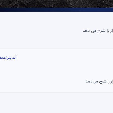
[نمایش/مخف