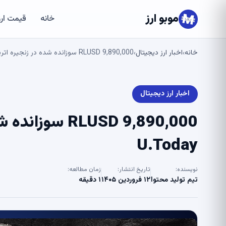
موبو ارز
خانه
قیمت ارز
خانه
اخبار ارز دیجیتال
9,890,000 RLUSD سوزانده شده در زنجیره اتریوم توسط Ripple – U.Today
›
›
اخبار ارز دیجیتال
U.Today
نویسنده:
تاریخ انتشار:
زمان مطالعه:
تیم تولید محتوا
۱۲ فروردین ۱۴۰۵
۱ دقیقه