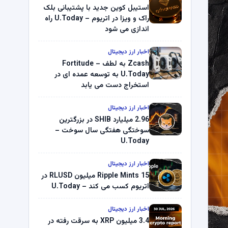
استیبل کوین جدید با پشتیبانی بلک
راک و ویزا در اتریوم – U.Today راه
اندازی می شود
اخبار ارز دیجیتال
Zcash به لطف Fortitude –
U.Today به توسعه عمده ای در
استخراج دست می یابد
اخبار ارز دیجیتال
2.96 میلیارد SHIB در بزرگترین
سوختگی هفتگی سال سوخت –
U.Today
اخبار ارز دیجیتال
Ripple Mints 15 میلیون RLUSD در
اتریوم کسب می کند – U.Today
اخبار ارز دیجیتال
3.4 میلیون XRP به سرقت رفته در