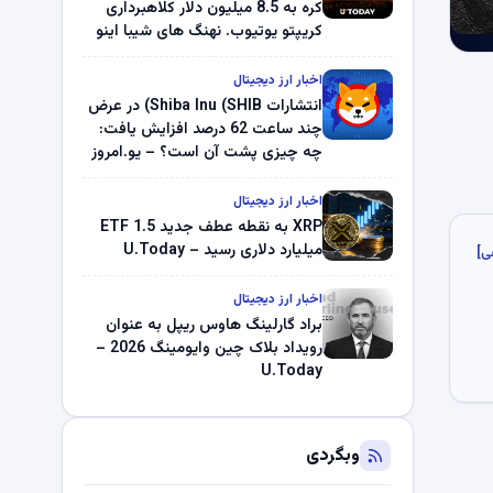
کره به 8.5 میلیون دلار کلاهبرداری
کریپتو یوتیوب. نهنگ های شیبا اینو
(SHIB) به دلیل خرابی پمپ قیمت
ناپدید می شوند. بلک راک 89.83
اخبار ارز دیجیتال
میلیون دلار U-Turn در بیت کوین را
انتشارات Shiba Inu (SHIB) در عرض
ثبت کرد – گزارش کریپتو صبح –
چند ساعت 62 درصد افزایش یافت:
U.Today
چه چیزی پشت آن است؟ – یو.امروز
اخبار ارز دیجیتال
XRP به نقطه عطف جدید ETF 1.5
میلیارد دلاری رسید – U.Today
ی]
اخبار ارز دیجیتال
براد گارلینگ هاوس ریپل به عنوان
رویداد بلاک چین وایومینگ 2026 –
U.Today
وبگردی