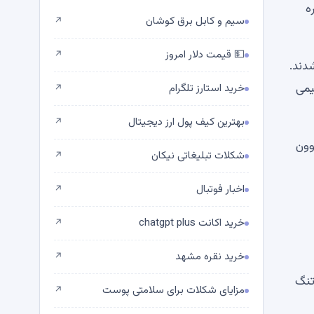
زنجیره
سیم و کابل برق کوشان
↗
💵 قیمت دلار امروز
↗
 سوزانده می‌شدند.
49,084, RLUSD که تقریباً نیمی
خرید استارز تلگرام
↗
بهترین کیف پول ارز دیجیتال
↗
بر وون
شکلات تبلیغاتی نیکان
↗
اخبار فوتبال
↗
خرید اکانت chatgpt plus
↗
خرید نقره مشهد
↗
میلیارد دلار است. تنگ
مزایای شکلات برای سلامتی پوست
↗