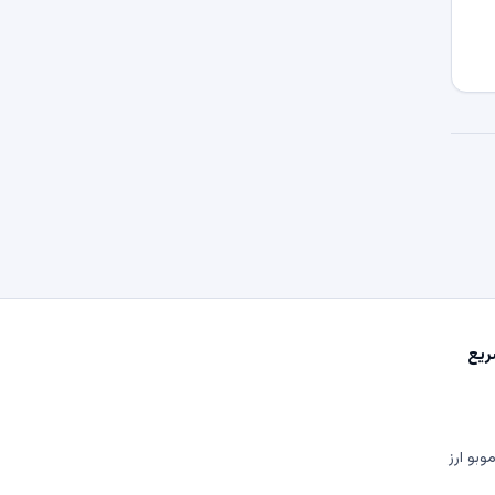
یع
وبو ارز