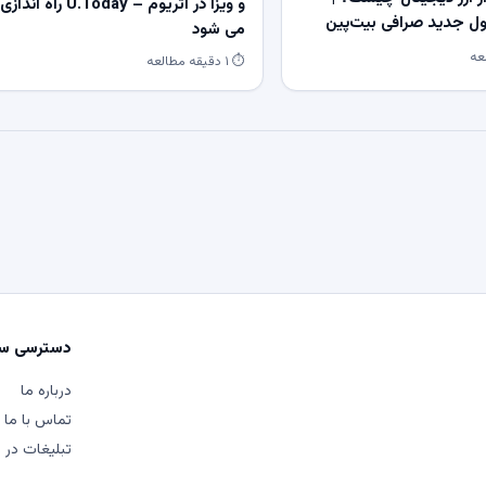
و ویزا در اتریوم – U.Today راه اندازی
 جدید صرافی بیت‌پین
می شود
⏱ ۱ دقیقه مطالعه
دسترسی سر
درباره ما
تماس با ما
تبلیغات در م