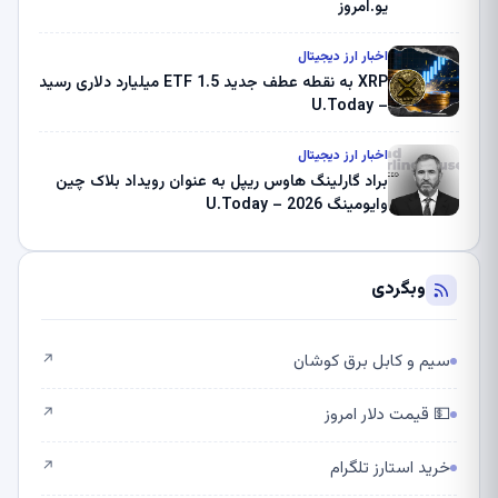
یو.امروز
اخبار ارز دیجیتال
XRP به نقطه عطف جدید ETF 1.5 میلیارد دلاری رسید
– U.Today
اخبار ارز دیجیتال
براد گارلینگ هاوس ریپل به عنوان رویداد بلاک چین
وایومینگ 2026 – U.Today
وبگردی
سیم و کابل برق کوشان
↗
💵 قیمت دلار امروز
↗
خرید استارز تلگرام
↗