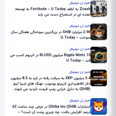
اخبار ارز دیجیتال
Zcash به لطف Fortitude – U.Today به توسعه
عمده ای در استخراج دست می یابد
اخبار ارز دیجیتال
2.96 میلیارد SHIB در بزرگترین سوختگی هفتگی سال
سوخت – U.Today
اخبار ارز دیجیتال
Ripple Mints 15 میلیون RLUSD در اتریوم کسب می
کند – U.Today
اخبار ارز دیجیتال
3.4 میلیون XRP به سرقت رفته در کره به 8.5 میلیون
دلار کلاهبرداری کریپتو یوتیوب. نهنگ های شیبا اینو
(SHIB) به دلیل خرابی پمپ قیمت ناپدید می شوند.
بلک راک 89.83 میلیون دلار U-Turn در بیت کوین را
ثبت کرد – گزارش کریپتو صبح – U.Today
اخبار ارز دیجیتال
انتشارات Shiba Inu (SHIB) در عرض چند ساعت 62
درصد افزایش یافت: چه چیزی پشت آن است؟ –