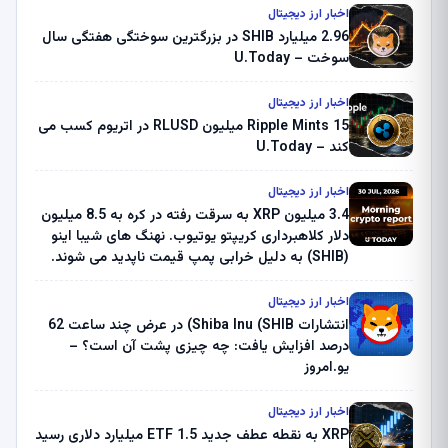
اخبار ارز دیجیتال
2.96 میلیارد SHIB در بزرگترین سوختگی هفتگی سال
سوخت – U.Today
اخبار ارز دیجیتال
Ripple Mints 15 میلیون RLUSD در اتریوم کسب می
کند – U.Today
اخبار ارز دیجیتال
3.4 میلیون XRP به سرقت رفته در کره به 8.5 میلیون
دلار کلاهبرداری کریپتو یوتیوب. نهنگ های شیبا اینو
(SHIB) به دلیل خرابی پمپ قیمت ناپدید می شوند.
بلک راک 89.83 میلیون دلار U-Turn در بیت کوین را
ثبت کرد – گزارش کریپتو صبح – U.Today
اخبار ارز دیجیتال
انتشارات Shiba Inu (SHIB) در عرض چند ساعت 62
درصد افزایش یافت: چه چیزی پشت آن است؟ –
یو.امروز
اخبار ارز دیجیتال
XRP به نقطه عطف جدید ETF 1.5 میلیارد دلاری رسید