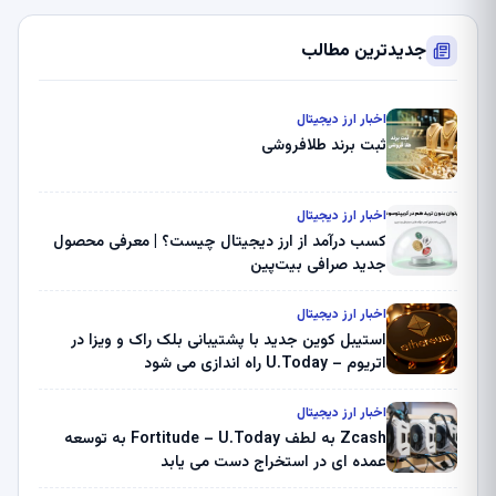
جدیدترین مطالب
اخبار ارز دیجیتال
ثبت برند طلافروشی
اخبار ارز دیجیتال
کسب درآمد از ارز دیجیتال چیست؟ | معرفی محصول
جدید صرافی بیت‌پین
اخبار ارز دیجیتال
استیبل کوین جدید با پشتیبانی بلک راک و ویزا در
اتریوم – U.Today راه اندازی می شود
اخبار ارز دیجیتال
Zcash به لطف Fortitude – U.Today به توسعه
عمده ای در استخراج دست می یابد