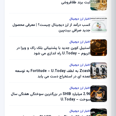
ثبت برند طلافروشی
اخبار ارز دیجیتال
کسب درآمد از ارز دیجیتال چیست؟ | معرفی محصول
جدید صرافی بیت‌پین
اخبار ارز دیجیتال
استیبل کوین جدید با پشتیبانی بلک راک و ویزا در
اتریوم – U.Today راه اندازی می شود
اخبار ارز دیجیتال
Zcash به لطف Fortitude – U.Today به توسعه
عمده ای در استخراج دست می یابد
اخبار ارز دیجیتال
2.96 میلیارد SHIB در بزرگترین سوختگی هفتگی سال
سوخت – U.Today
اخبار ارز دیجیتال