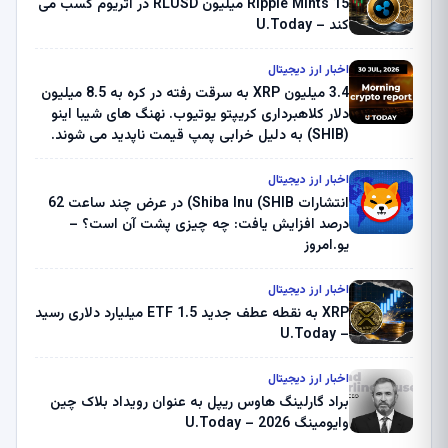
Ripple Mints 15 میلیون RLUSD در اتریوم کسب می
کند – U.Today
اخبار ارز دیجیتال
3.4 میلیون XRP به سرقت رفته در کره به 8.5 میلیون
دلار کلاهبرداری کریپتو یوتیوب. نهنگ های شیبا اینو
(SHIB) به دلیل خرابی پمپ قیمت ناپدید می شوند.
بلک راک 89.83 میلیون دلار U-Turn در بیت کوین را
ثبت کرد – گزارش کریپتو صبح – U.Today
اخبار ارز دیجیتال
انتشارات Shiba Inu (SHIB) در عرض چند ساعت 62
درصد افزایش یافت: چه چیزی پشت آن است؟ –
یو.امروز
اخبار ارز دیجیتال
XRP به نقطه عطف جدید ETF 1.5 میلیارد دلاری رسید
– U.Today
اخبار ارز دیجیتال
براد گارلینگ هاوس ریپل به عنوان رویداد بلاک چین
وایومینگ 2026 – U.Today