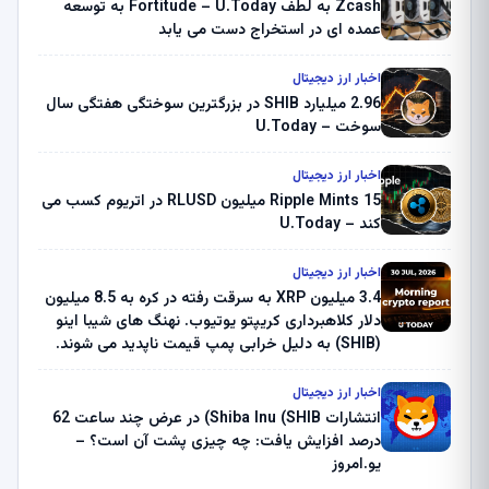
Zcash به لطف Fortitude – U.Today به توسعه
عمده ای در استخراج دست می یابد
اخبار ارز دیجیتال
2.96 میلیارد SHIB در بزرگترین سوختگی هفتگی سال
سوخت – U.Today
اخبار ارز دیجیتال
Ripple Mints 15 میلیون RLUSD در اتریوم کسب می
کند – U.Today
اخبار ارز دیجیتال
3.4 میلیون XRP به سرقت رفته در کره به 8.5 میلیون
دلار کلاهبرداری کریپتو یوتیوب. نهنگ های شیبا اینو
(SHIB) به دلیل خرابی پمپ قیمت ناپدید می شوند.
بلک راک 89.83 میلیون دلار U-Turn در بیت کوین را
ثبت کرد – گزارش کریپتو صبح – U.Today
اخبار ارز دیجیتال
انتشارات Shiba Inu (SHIB) در عرض چند ساعت 62
درصد افزایش یافت: چه چیزی پشت آن است؟ –
یو.امروز