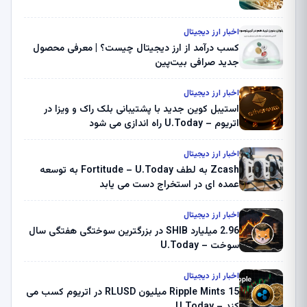
اخبار ارز دیجیتال
کسب درآمد از ارز دیجیتال چیست؟ | معرفی محصول
جدید صرافی بیت‌پین
اخبار ارز دیجیتال
استیبل کوین جدید با پشتیبانی بلک راک و ویزا در
اتریوم – U.Today راه اندازی می شود
اخبار ارز دیجیتال
Zcash به لطف Fortitude – U.Today به توسعه
عمده ای در استخراج دست می یابد
اخبار ارز دیجیتال
2.96 میلیارد SHIB در بزرگترین سوختگی هفتگی سال
سوخت – U.Today
اخبار ارز دیجیتال
Ripple Mints 15 میلیون RLUSD در اتریوم کسب می
کند – U.Today