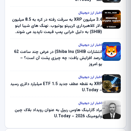
اخبار ارز دیجیتال
3.4 میلیون XRP به سرقت رفته در کره به 8.5 میلیون
دلار کلاهبرداری کریپتو یوتیوب. نهنگ های شیبا اینو
(SHIB) به دلیل خرابی پمپ قیمت ناپدید می شوند.
بلک راک 89.83 میلیون دلار U-Turn در بیت کوین را
ثبت کرد – گزارش کریپتو صبح – U.Today
اخبار ارز دیجیتال
انتشارات Shiba Inu (SHIB) در عرض چند ساعت 62
درصد افزایش یافت: چه چیزی پشت آن است؟ –
یو.امروز
اخبار ارز دیجیتال
XRP به نقطه عطف جدید ETF 1.5 میلیارد دلاری رسید
– U.Today
اخبار ارز دیجیتال
براد گارلینگ هاوس ریپل به عنوان رویداد بلاک چین
وایومینگ 2026 – U.Today