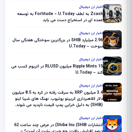
اخبار ارز دیجیتال
Zcash به لطف Fortitude – U.Today به توسعه
عمده ای در استخراج دست می یابد
اخبار ارز دیجیتال
2.96 میلیارد SHIB در بزرگترین سوختگی هفتگی سال
سوخت – U.Today
اخبار ارز دیجیتال
Ripple Mints 15 میلیون RLUSD در اتریوم کسب می
کند – U.Today
اخبار ارز دیجیتال
3.4 میلیون XRP به سرقت رفته در کره به 8.5 میلیون
دلار کلاهبرداری کریپتو یوتیوب. نهنگ های شیبا اینو
(SHIB) به دلیل خرابی پمپ قیمت ناپدید می شوند.
بلک راک 89.83 میلیون دلار U-Turn در بیت کوین را
ثبت کرد – گزارش کریپتو صبح – U.Today
اخبار ارز دیجیتال
انتشارات Shiba Inu (SHIB) در عرض چند ساعت 62
درصد افزایش یافت: چه چیزی پشت آن است؟ –