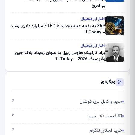
یو.امروز
اخبار ارز دیجیتال
XRP به نقطه عطف جدید ETF 1.5 میلیارد دلاری رسید
– U.Today
اخبار ارز دیجیتال
براد گارلینگ هاوس ریپل به عنوان رویداد بلاک چین
وایومینگ 2026 – U.Today
وبگردی
سیم و کابل برق کوشان
↗
💵 قیمت دلار امروز
↗
خرید استارز تلگرام
↗