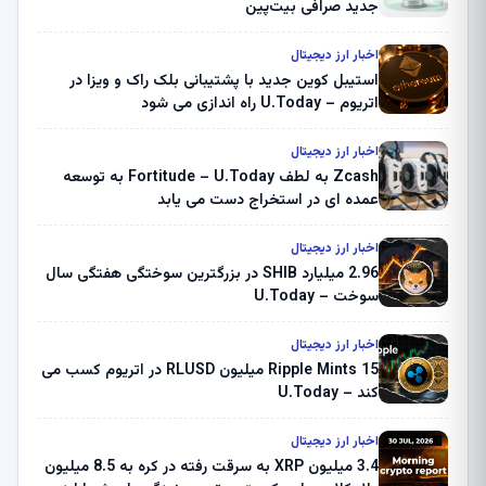
جدید صرافی بیت‌پین
اخبار ارز دیجیتال
استیبل کوین جدید با پشتیبانی بلک راک و ویزا در
اتریوم – U.Today راه اندازی می شود
اخبار ارز دیجیتال
Zcash به لطف Fortitude – U.Today به توسعه
عمده ای در استخراج دست می یابد
اخبار ارز دیجیتال
2.96 میلیارد SHIB در بزرگترین سوختگی هفتگی سال
سوخت – U.Today
اخبار ارز دیجیتال
Ripple Mints 15 میلیون RLUSD در اتریوم کسب می
کند – U.Today
اخبار ارز دیجیتال
3.4 میلیون XRP به سرقت رفته در کره به 8.5 میلیون