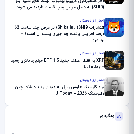
دلار کلاهبرداری کریپتو یوتیوب. نهنگ های شیبا اینو
(SHIB) به دلیل خرابی پمپ قیمت ناپدید می شوند.
بلک راک 89.83 میلیون دلار U-Turn در بیت کوین را
ثبت کرد – گزارش کریپتو صبح – U.Today
اخبار ارز دیجیتال
انتشارات Shiba Inu (SHIB) در عرض چند ساعت 62
درصد افزایش یافت: چه چیزی پشت آن است؟ –
یو.امروز
اخبار ارز دیجیتال
XRP به نقطه عطف جدید ETF 1.5 میلیارد دلاری رسید
– U.Today
اخبار ارز دیجیتال
براد گارلینگ هاوس ریپل به عنوان رویداد بلاک چین
وایومینگ 2026 – U.Today
وبگردی