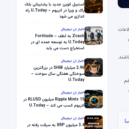
استیبل کوین جدید با پشتیبانی بلک
راک و ویزا در اتریوم – U.Today راه
اندازی می شود
ا نشان نمی دهد. اطلاعات
اخبار ارز دیجیتال
Zcash به لطف Fortitude –
ی
U.Today به توسعه عمده ای در
استخراج دست می یابد
اشند.
اخبار ارز دیجیتال
2.96 میلیارد SHIB در بزرگترین
سوختگی هفتگی سال سوخت –
U.Today
رغم
اکنون
اخبار ارز دیجیتال
Ripple Mints 15 میلیون RLUSD در
اتریوم کسب می کند – U.Today
اخبار ارز دیجیتال
ی]
3.4 میلیون XRP به سرقت رفته در