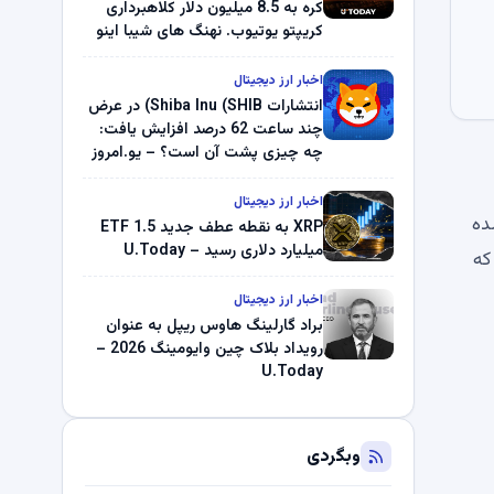
کره به 8.5 میلیون دلار کلاهبرداری
کریپتو یوتیوب. نهنگ های شیبا اینو
(SHIB) به دلیل خرابی پمپ قیمت
ناپدید می شوند. بلک راک 89.83
اخبار ارز دیجیتال
میلیون دلار U-Turn در بیت کوین را
انتشارات Shiba Inu (SHIB) در عرض
ثبت کرد – گزارش کریپتو صبح –
چند ساعت 62 درصد افزایش یافت:
U.Today
چه چیزی پشت آن است؟ – یو.امروز
اخبار ارز دیجیتال
 ردیابی شده
XRP به نقطه عطف جدید ETF 1.5
میلیارد دلاری رسید – U.Today
ت در حالی که
اخبار ارز دیجیتال
براد گارلینگ هاوس ریپل به عنوان
رویداد بلاک چین وایومینگ 2026 –
U.Today
وبگردی