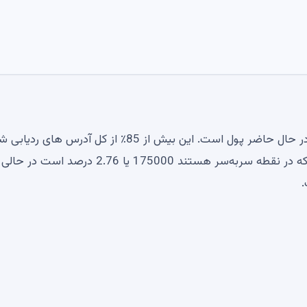
طبق داده های بازار، تقریباً 5.46 میلیون آدرس Dogecoin در حال حاضر پول است. این بیش از 85٪ از کل آدرس های
توسط داده های IntoTheBlock است. مجموع آدرس‌هایی که در نقطه سربه‌سر هستند 175000 یا 2.76 درصد اس