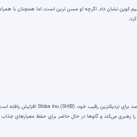
 خود را در صنعت میم کوین نشان داد. اگرچه او مسن ترین است، اما همچنان با همرا
رد.
این سکه 17 درصد از نظر ارزش بازار در مقایسه با 2.56 درصد برای نزدیکترین رقیب خود، Shiba Inu (SHIB) افزایش 
ین، Dogecoin همچنان روند بازار را رهبری می‌کند و گاوها در حال حاضر برای حفظ معیارهای جذا