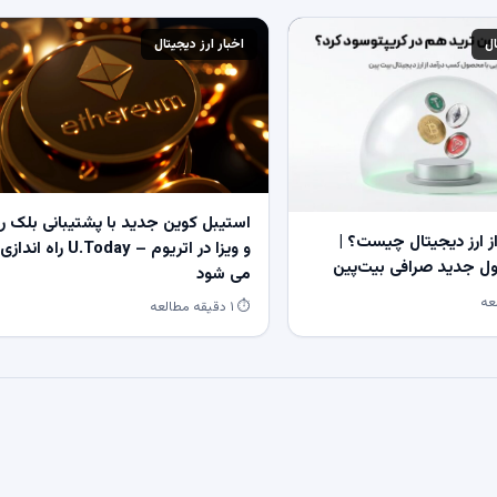
ال
اخبار ارز دیجیتال
استیبل کوین جدید با پشتیبانی بلک ر
 ارز دیجیتال چیست؟ |
و ویزا در اتریوم – U.Today راه اندازی
 جدید صرافی بیت‌پین
می شود
⏱ ۱ دقیقه مطالعه