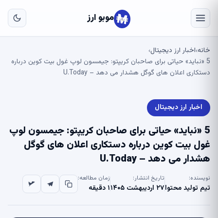
به
مح
موبو ارز
اص
خانه
اخبار ارز دیجیتال
›
›
5 «نباید» حیاتی برای صاحبان کریپتو: جیمسون لوپ غول بیت کوین درباره
دستکاری اعلان های گوگل هشدار می دهد – U.Today
اخبار ارز دیجیتال
5 «نباید» حیاتی برای صاحبان کریپتو: جیمسون لوپ
غول بیت کوین درباره دستکاری اعلان های گوگل
هشدار می دهد – U.Today
نویسنده:
تاریخ انتشار:
زمان مطالعه:
تیم تولید محتوا
۲۷ اردیبهشت ۱۴۰۵
۱ دقیقه