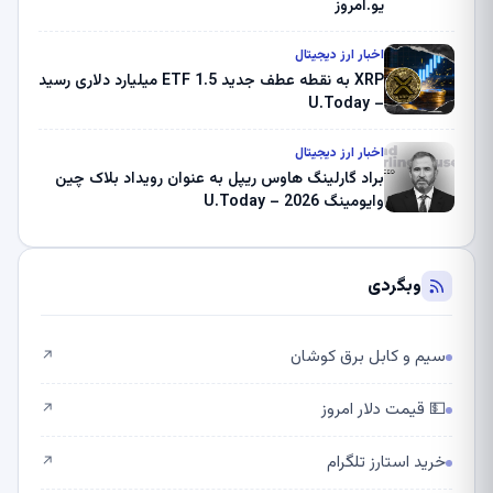
یو.امروز
اخبار ارز دیجیتال
XRP به نقطه عطف جدید ETF 1.5 میلیارد دلاری رسید
– U.Today
اخبار ارز دیجیتال
براد گارلینگ هاوس ریپل به عنوان رویداد بلاک چین
وایومینگ 2026 – U.Today
وبگردی
سیم و کابل برق کوشان
↗
💵 قیمت دلار امروز
↗
خرید استارز تلگرام
↗