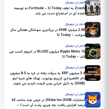
اخبار ارز دیجیتال
Zcash به لطف Fortitude – U.Today به توسعه
عمده ای در استخراج دست می یابد
اخبار ارز دیجیتال
2.96 میلیارد SHIB در بزرگترین سوختگی هفتگی سال
سوخت – U.Today
اخبار ارز دیجیتال
Ripple Mints 15 میلیون RLUSD در اتریوم کسب می
کند – U.Today
اخبار ارز دیجیتال
3.4 میلیون XRP به سرقت رفته در کره به 8.5 میلیون
دلار کلاهبرداری کریپتو یوتیوب. نهنگ های شیبا اینو
(SHIB) به دلیل خرابی پمپ قیمت ناپدید می شوند.
بلک راک 89.83 میلیون دلار U-Turn در بیت کوین را
ثبت کرد – گزارش کریپتو صبح – U.Today
اخبار ارز دیجیتال
انتشارات Shiba Inu (SHIB) در عرض چند ساعت 62
درصد افزایش یافت: چه چیزی پشت آن است؟ –