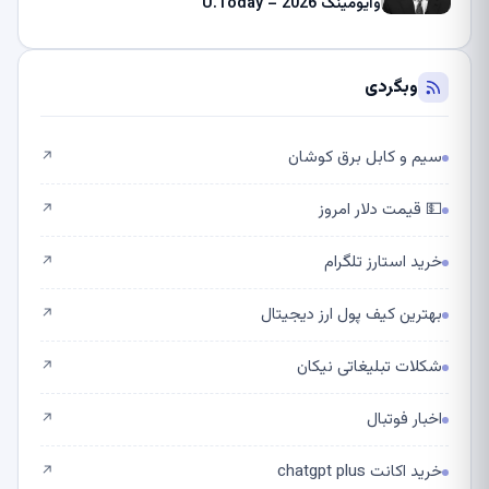
وایومینگ 2026 – U.Today
وبگردی
سیم و کابل برق کوشان
↗
💵 قیمت دلار امروز
↗
خرید استارز تلگرام
↗
بهترین کیف پول ارز دیجیتال
↗
شکلات تبلیغاتی نیکان
↗
اخبار فوتبال
↗
خرید اکانت chatgpt plus
↗