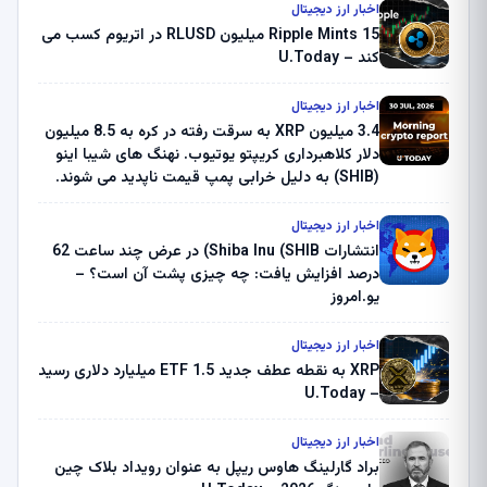
اخبار ارز دیجیتال
Ripple Mints 15 میلیون RLUSD در اتریوم کسب می
کند – U.Today
اخبار ارز دیجیتال
3.4 میلیون XRP به سرقت رفته در کره به 8.5 میلیون
دلار کلاهبرداری کریپتو یوتیوب. نهنگ های شیبا اینو
(SHIB) به دلیل خرابی پمپ قیمت ناپدید می شوند.
بلک راک 89.83 میلیون دلار U-Turn در بیت کوین را
ثبت کرد – گزارش کریپتو صبح – U.Today
اخبار ارز دیجیتال
انتشارات Shiba Inu (SHIB) در عرض چند ساعت 62
درصد افزایش یافت: چه چیزی پشت آن است؟ –
یو.امروز
اخبار ارز دیجیتال
XRP به نقطه عطف جدید ETF 1.5 میلیارد دلاری رسید
– U.Today
اخبار ارز دیجیتال
براد گارلینگ هاوس ریپل به عنوان رویداد بلاک چین