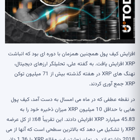
افزایش کیف پول همچنین همزمان با دوره ای بود که انباشت
XRP افزایش یافت. به گفته علی، تحلیلگر ارزهای دیجیتال،
نهنگ های XRP در هفته گذشته بیش از 71 میلیون توکن
XRP جمع آوری کردند.
در نقطه عطفی که در ماه می امسال به دست آمد، کیف پول
هایی با حداقل 10 میلیون XRP میزان ذخیره خود را به
45.83 میلیارد XRP افزایش دادند. این تقریباً 68٪ از کل عرضه
XRP را تشکیل می دهد که بالاترین سطحی است که آنها از می
2018 داشته اند. در زمان نوشتن این مقاله XRP با 1.36 دلار