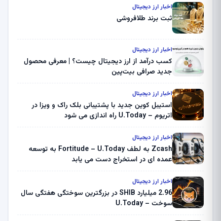
اخبار ارز دیجیتال
ثبت برند طلافروشی
اخبار ارز دیجیتال
کسب درآمد از ارز دیجیتال چیست؟ | معرفی محصول
جدید صرافی بیت‌پین
اخبار ارز دیجیتال
استیبل کوین جدید با پشتیبانی بلک راک و ویزا در
اتریوم – U.Today راه اندازی می شود
اخبار ارز دیجیتال
Zcash به لطف Fortitude – U.Today به توسعه
عمده ای در استخراج دست می یابد
اخبار ارز دیجیتال
2.96 میلیارد SHIB در بزرگترین سوختگی هفتگی سال
سوخت – U.Today