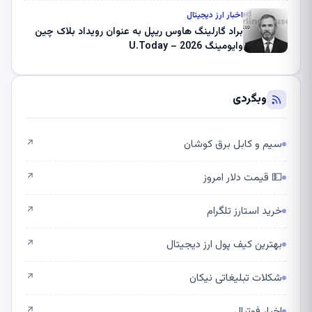
اخبار ارز دیجیتال
براد گارلینگ هاوس ریپل به عنوان رویداد بلاک چین
وایومینگ 2026 – U.Today
وبگردی
سیم و کابل برق کوشان
↗
💵 قیمت دلار امروز
↗
خرید استارز تلگرام
↗
بهترین کیف پول ارز دیجیتال
↗
شکلات تبلیغاتی نیکان
↗
اخبار فوتبال
↗