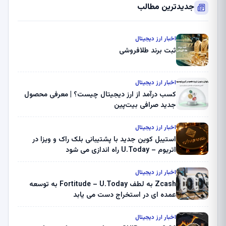
جدیدترین مطالب
اخبار ارز دیجیتال
ثبت برند طلافروشی
اخبار ارز دیجیتال
کسب درآمد از ارز دیجیتال چیست؟ | معرفی محصول
جدید صرافی بیت‌پین
اخبار ارز دیجیتال
استیبل کوین جدید با پشتیبانی بلک راک و ویزا در
اتریوم – U.Today راه اندازی می شود
اخبار ارز دیجیتال
Zcash به لطف Fortitude – U.Today به توسعه
عمده ای در استخراج دست می یابد
اخبار ارز دیجیتال