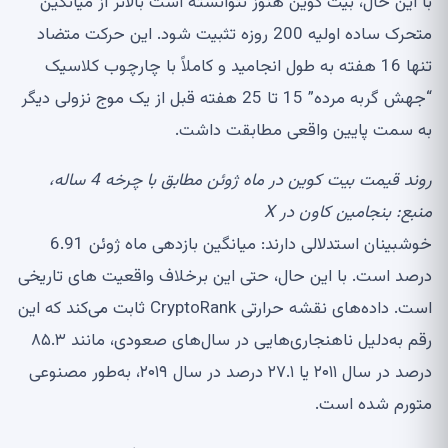
با این حال، بیت کوین هنوز نتوانسته است بالاتر از میانگین
متحرک ساده اولیه 200 روزه تثبیت شود. این حرکت متضاد
تنها 16 هفته به طول انجامید و کاملاً با چارچوب کلاسیک
“جهش گربه مرده” 15 تا 25 هفته قبل از یک موج نزولی دیگر
به سمت پایین واقعی مطابقت داشت.
روند قیمت بیت کوین در ماه ژوئن مطابق با چرخه 4 ساله،
منبع:
بنجامین کاون در X
خوشبینان استدلالی دارند: میانگین بازدهی ماه ژوئن 6.91
درصد است. با این حال، حتی این برخلاف واقعیت های تاریخی
است. داده‌های نقشه حرارتی CryptoRank ثابت می‌کند که این
رقم به‌دلیل ناهنجاری‌هایی در سال‌های صعودی، مانند ۸۵.۳
درصد در سال ۲۰۱۱ یا ۲۷.۱ درصد در سال ۲۰۱۹، به‌طور مصنوعی
متورم شده است.