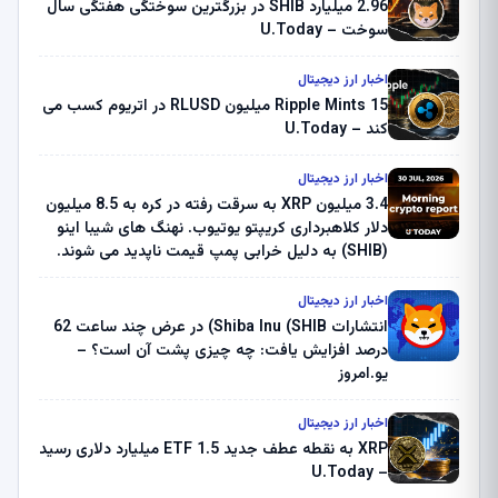
2.96 میلیارد SHIB در بزرگترین سوختگی هفتگی سال
سوخت – U.Today
اخبار ارز دیجیتال
Ripple Mints 15 میلیون RLUSD در اتریوم کسب می
کند – U.Today
اخبار ارز دیجیتال
3.4 میلیون XRP به سرقت رفته در کره به 8.5 میلیون
دلار کلاهبرداری کریپتو یوتیوب. نهنگ های شیبا اینو
(SHIB) به دلیل خرابی پمپ قیمت ناپدید می شوند.
بلک راک 89.83 میلیون دلار U-Turn در بیت کوین را
ثبت کرد – گزارش کریپتو صبح – U.Today
اخبار ارز دیجیتال
انتشارات Shiba Inu (SHIB) در عرض چند ساعت 62
درصد افزایش یافت: چه چیزی پشت آن است؟ –
یو.امروز
اخبار ارز دیجیتال
XRP به نقطه عطف جدید ETF 1.5 میلیارد دلاری رسید
– U.Today