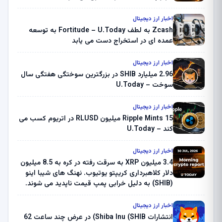
اخبار ارز دیجیتال
Zcash به لطف Fortitude – U.Today به توسعه
عمده ای در استخراج دست می یابد
اخبار ارز دیجیتال
2.96 میلیارد SHIB در بزرگترین سوختگی هفتگی سال
سوخت – U.Today
اخبار ارز دیجیتال
Ripple Mints 15 میلیون RLUSD در اتریوم کسب می
کند – U.Today
اخبار ارز دیجیتال
3.4 میلیون XRP به سرقت رفته در کره به 8.5 میلیون
دلار کلاهبرداری کریپتو یوتیوب. نهنگ های شیبا اینو
(SHIB) به دلیل خرابی پمپ قیمت ناپدید می شوند.
بلک راک 89.83 میلیون دلار U-Turn در بیت کوین را
ثبت کرد – گزارش کریپتو صبح – U.Today
اخبار ارز دیجیتال
انتشارات Shiba Inu (SHIB) در عرض چند ساعت 62