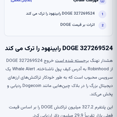
فهرست مطالب
[نمایش/مخفی]
327269524 DOGE رابینهود را ترک می کند
اثرات بر قیمت DOGE
327269524 DOGE رابینهود را ترک می کند
هشدار نهنگ
برجسته شده است
خروج 327269524 DOGE
از Robinhood به آدرس کیف پول ناشناخته. Whale Alert یک
سرویس محبوب است که به طور خودکار تراکنش‌های ارزهای
دیجیتال بزرگ را در بلاک چین‌هایی مانند Dogecoin ردیابی و
پخش می‌کند.
این پلتفرم 327.2 میلیون تراکنش DOGE را بر اساس قیمت
فعلی بازار تقریباً 29.9 میلیون دلار ارزیابی کرد.