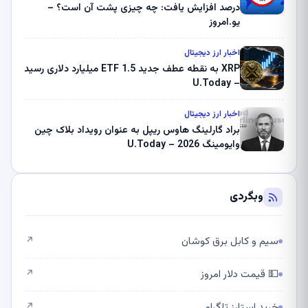
درصد افزایش یافت: چه چیزی پشت آن است؟ –
یو.امروز
اخبار ارز دیجیتال
XRP به نقطه عطف جدید ETF 1.5 میلیارد دلاری رسید
– U.Today
اخبار ارز دیجیتال
براد گارلینگ هاوس ریپل به عنوان رویداد بلاک چین
وایومینگ 2026 – U.Today
وبگردی
سیم و کابل برق کوشان
↗
💵 قیمت دلار امروز
↗
خرید استارز تلگرام
↗