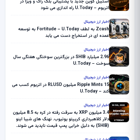
استیبل کوین جدید با پشتیبانی بلک راک و ویزا در
اتریوم – U.Today راه اندازی می شود
اخبار ارز دیجیتال
Zcash به لطف Fortitude – U.Today به توسعه
عمده ای در استخراج دست می یابد
اخبار ارز دیجیتال
2.96 میلیارد SHIB در بزرگترین سوختگی هفتگی سال
سوخت – U.Today
اخبار ارز دیجیتال
Ripple Mints 15 میلیون RLUSD در اتریوم کسب می
کند – U.Today
اخبار ارز دیجیتال
3.4 میلیون XRP به سرقت رفته در کره به 8.5 میلیون
دلار کلاهبرداری کریپتو یوتیوب. نهنگ های شیبا اینو
(SHIB) به دلیل خرابی پمپ قیمت ناپدید می شوند.
بلک راک 89.83 میلیون دلار U-Turn در بیت کوین را
ثبت کرد – گزارش کریپتو صبح – U.Today
اخبار ارز دیجیتال