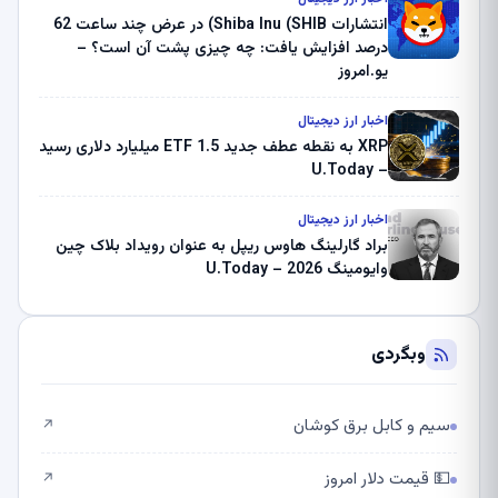
انتشارات Shiba Inu (SHIB) در عرض چند ساعت 62
درصد افزایش یافت: چه چیزی پشت آن است؟ –
یو.امروز
اخبار ارز دیجیتال
XRP به نقطه عطف جدید ETF 1.5 میلیارد دلاری رسید
– U.Today
اخبار ارز دیجیتال
براد گارلینگ هاوس ریپل به عنوان رویداد بلاک چین
وایومینگ 2026 – U.Today
وبگردی
سیم و کابل برق کوشان
↗
💵 قیمت دلار امروز
↗