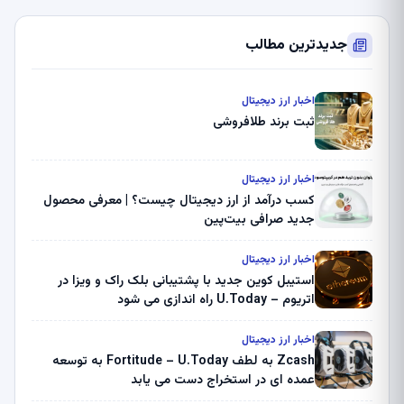
جدیدترین مطالب
اخبار ارز دیجیتال
ثبت برند طلافروشی
اخبار ارز دیجیتال
کسب درآمد از ارز دیجیتال چیست؟ | معرفی محصول
جدید صرافی بیت‌پین
اخبار ارز دیجیتال
استیبل کوین جدید با پشتیبانی بلک راک و ویزا در
اتریوم – U.Today راه اندازی می شود
اخبار ارز دیجیتال
Zcash به لطف Fortitude – U.Today به توسعه
عمده ای در استخراج دست می یابد