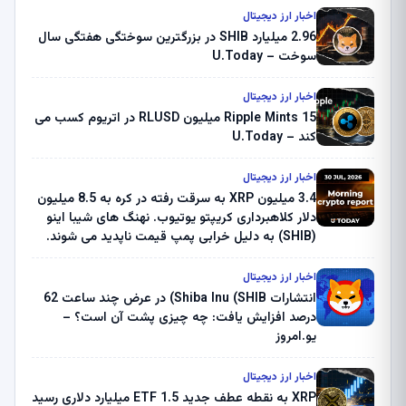
اخبار ارز دیجیتال
2.96 میلیارد SHIB در بزرگترین سوختگی هفتگی سال
سوخت – U.Today
اخبار ارز دیجیتال
Ripple Mints 15 میلیون RLUSD در اتریوم کسب می
کند – U.Today
اخبار ارز دیجیتال
3.4 میلیون XRP به سرقت رفته در کره به 8.5 میلیون
دلار کلاهبرداری کریپتو یوتیوب. نهنگ های شیبا اینو
(SHIB) به دلیل خرابی پمپ قیمت ناپدید می شوند.
بلک راک 89.83 میلیون دلار U-Turn در بیت کوین را
ثبت کرد – گزارش کریپتو صبح – U.Today
اخبار ارز دیجیتال
انتشارات Shiba Inu (SHIB) در عرض چند ساعت 62
درصد افزایش یافت: چه چیزی پشت آن است؟ –
یو.امروز
اخبار ارز دیجیتال
XRP به نقطه عطف جدید ETF 1.5 میلیارد دلاری رسید