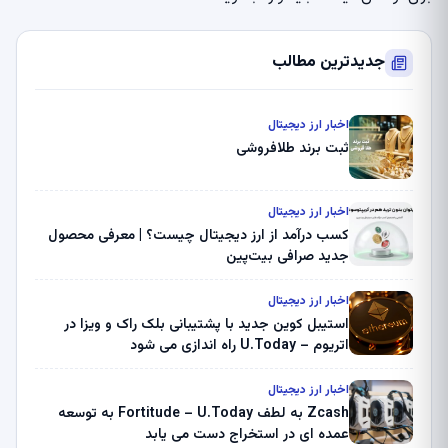
جدیدترین مطالب
اخبار ارز دیجیتال
ثبت برند طلافروشی
اخبار ارز دیجیتال
کسب درآمد از ارز دیجیتال چیست؟ | معرفی محصول
جدید صرافی بیت‌پین
اخبار ارز دیجیتال
استیبل کوین جدید با پشتیبانی بلک راک و ویزا در
اتریوم – U.Today راه اندازی می شود
اخبار ارز دیجیتال
Zcash به لطف Fortitude – U.Today به توسعه
عمده ای در استخراج دست می یابد