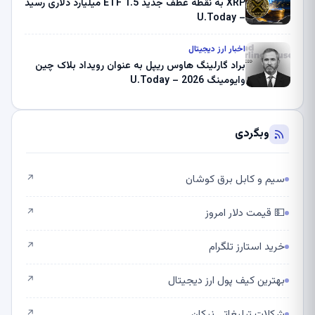
XRP به نقطه عطف جدید ETF 1.5 میلیارد دلاری رسید
– U.Today
اخبار ارز دیجیتال
براد گارلینگ هاوس ریپل به عنوان رویداد بلاک چین
وایومینگ 2026 – U.Today
وبگردی
سیم و کابل برق کوشان
↗
💵 قیمت دلار امروز
↗
خرید استارز تلگرام
↗
بهترین کیف پول ارز دیجیتال
↗
شکلات تبلیغاتی نیکان
↗