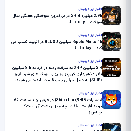
اخبار ارز دیجیتال
2.96 میلیارد SHIB در بزرگترین سوختگی هفتگی سال
سوخت – U.Today
اخبار ارز دیجیتال
Ripple Mints 15 میلیون RLUSD در اتریوم کسب می
کند – U.Today
اخبار ارز دیجیتال
3.4 میلیون XRP به سرقت رفته در کره به 8.5 میلیون
دلار کلاهبرداری کریپتو یوتیوب. نهنگ های شیبا اینو
(SHIB) به دلیل خرابی پمپ قیمت ناپدید می شوند.
بلک راک 89.83 میلیون دلار U-Turn در بیت کوین را
ثبت کرد – گزارش کریپتو صبح – U.Today
اخبار ارز دیجیتال
انتشارات Shiba Inu (SHIB) در عرض چند ساعت 62
درصد افزایش یافت: چه چیزی پشت آن است؟ –
یو.امروز
اخبار ارز دیجیتال