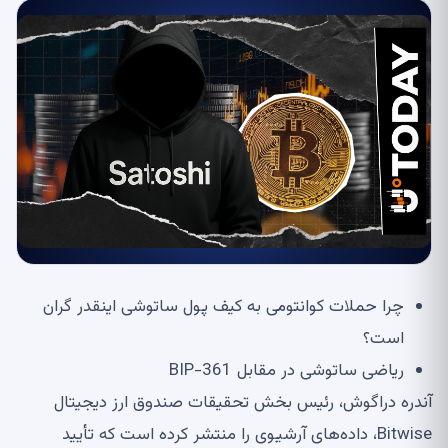
چرا حملات کوانتومی به کیف پول ساتوشی اینقدر گران
است؟
ریاضی ساتوشی در مقابل BIP-361
آندره دراگوش، رئیس بخش تحقیقات صندوق ارز دیجیتال
Bitwise، داده‌های آرشیوی را منتشر کرده است که تأیید