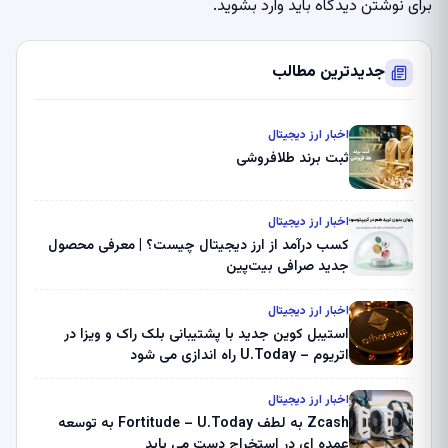
برای نوشتن دیدگاه باید
وارد بشوید
.
جدیدترین مطالب
اخبار ارز دیجیتال
ثبت برند طلافروشی
اخبار ارز دیجیتال
کسب درآمد از ارز دیجیتال چیست؟ | معرفی محصول
جدید صرافی بیت‌پین
اخبار ارز دیجیتال
استیبل کوین جدید با پشتیبانی بلک راک و ویزا در
اتریوم – U.Today راه اندازی می شود
اخبار ارز دیجیتال
Zcash به لطف Fortitude – U.Today به توسعه
عمده ای در استخراج دست می یابد