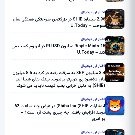
اخبار ارز دیجیتال
2.96 میلیارد SHIB در بزرگترین سوختگی هفتگی سال
سوخت – U.Today
اخبار ارز دیجیتال
Ripple Mints 15 میلیون RLUSD در اتریوم کسب می
کند – U.Today
اخبار ارز دیجیتال
3.4 میلیون XRP به سرقت رفته در کره به 8.5 میلیون
دلار کلاهبرداری کریپتو یوتیوب. نهنگ های شیبا اینو
(SHIB) به دلیل خرابی پمپ قیمت ناپدید می شوند.
بلک راک 89.83 میلیون دلار U-Turn در بیت کوین را
ثبت کرد – گزارش کریپتو صبح – U.Today
اخبار ارز دیجیتال
انتشارات Shiba Inu (SHIB) در عرض چند ساعت 62
درصد افزایش یافت: چه چیزی پشت آن است؟ –
یو.امروز
اخبار ارز دیجیتال