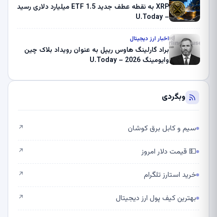
XRP به نقطه عطف جدید ETF 1.5 میلیارد دلاری رسید
– U.Today
اخبار ارز دیجیتال
براد گارلینگ هاوس ریپل به عنوان رویداد بلاک چین
وایومینگ 2026 – U.Today
وبگردی
سیم و کابل برق کوشان
↗
💵 قیمت دلار امروز
↗
خرید استارز تلگرام
↗
بهترین کیف پول ارز دیجیتال
↗