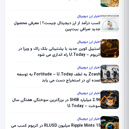
اخبار ارز دیجیتال
کسب درآمد از ارز دیجیتال چیست؟ | معرفی محصول
جدید صرافی بیت‌پین
اخبار ارز دیجیتال
استیبل کوین جدید با پشتیبانی بلک راک و ویزا در
اتریوم – U.Today راه اندازی می شود
اخبار ارز دیجیتال
Zcash به لطف Fortitude – U.Today به توسعه
عمده ای در استخراج دست می یابد
اخبار ارز دیجیتال
2.96 میلیارد SHIB در بزرگترین سوختگی هفتگی سال
سوخت – U.Today
اخبار ارز دیجیتال
Ripple Mints 15 میلیون RLUSD در اتریوم کسب می