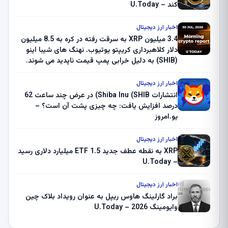
کند – U.Today
اخبار ارز دیجیتال
3.4 میلیون XRP به سرقت رفته در کره به 8.5 میلیون
دلار کلاهبرداری کریپتو یوتیوب. نهنگ های شیبا اینو
(SHIB) به دلیل خرابی پمپ قیمت ناپدید می شوند.
بلک راک 89.83 میلیون دلار U-Turn در بیت کوین را
ثبت کرد – گزارش کریپتو صبح – U.Today
اخبار ارز دیجیتال
انتشارات Shiba Inu (SHIB) در عرض چند ساعت 62
درصد افزایش یافت: چه چیزی پشت آن است؟ –
یو.امروز
اخبار ارز دیجیتال
XRP به نقطه عطف جدید ETF 1.5 میلیارد دلاری رسید
– U.Today
اخبار ارز دیجیتال
براد گارلینگ هاوس ریپل به عنوان رویداد بلاک چین
وایومینگ 2026 – U.Today