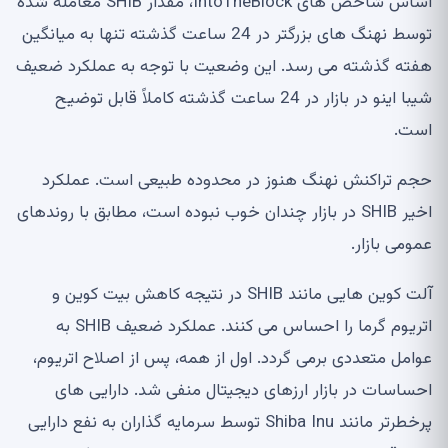
اساس شاخص های IntoTheBlock، مقدار SHIB معامله شده
توسط نهنگ های بزرگتر در 24 ساعت گذشته تنها به میانگین
هفته گذشته می رسد. این وضعیت با توجه به عملکرد ضعیف
شیبا اینو در بازار در 24 ساعت گذشته کاملاً قابل توضیح
است.
حجم تراکنش نهنگ هنوز در محدوده طبیعی است. عملکرد
اخیر SHIB در بازار چندان خوب نبوده است، مطابق با روندهای
عمومی بازار.
آلت کوین هایی مانند SHIB در نتیجه کاهش بیت کوین و
اتریوم گرما را احساس می کنند. عملکرد ضعیف SHIB به
عوامل متعددی برمی گردد. اول از همه، پس از اصلاح اتریوم،
احساسات در بازار ارزهای دیجیتال منفی شد. دارایی های
پرخطرتر مانند Shiba Inu توسط سرمایه گذاران به نفع دارایی