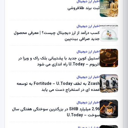
اخبار ارز دیجیتال
ثبت برند طلافروشی
اخبار ارز دیجیتال
کسب درآمد از ارز دیجیتال چیست؟ | معرفی محصول
جدید صرافی بیت‌پین
اخبار ارز دیجیتال
استیبل کوین جدید با پشتیبانی بلک راک و ویزا در
اتریوم – U.Today راه اندازی می شود
اخبار ارز دیجیتال
Zcash به لطف Fortitude – U.Today به توسعه
عمده ای در استخراج دست می یابد
اخبار ارز دیجیتال
2.96 میلیارد SHIB در بزرگترین سوختگی هفتگی سال
سوخت – U.Today