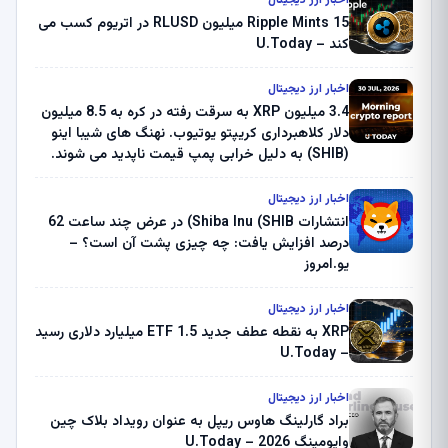
اخبار ارز دیجیتال
Ripple Mints 15 میلیون RLUSD در اتریوم کسب می
کند – U.Today
اخبار ارز دیجیتال
3.4 میلیون XRP به سرقت رفته در کره به 8.5 میلیون
دلار کلاهبرداری کریپتو یوتیوب. نهنگ های شیبا اینو
(SHIB) به دلیل خرابی پمپ قیمت ناپدید می شوند.
بلک راک 89.83 میلیون دلار U-Turn در بیت کوین را
ثبت کرد – گزارش کریپتو صبح – U.Today
اخبار ارز دیجیتال
انتشارات Shiba Inu (SHIB) در عرض چند ساعت 62
درصد افزایش یافت: چه چیزی پشت آن است؟ –
یو.امروز
اخبار ارز دیجیتال
XRP به نقطه عطف جدید ETF 1.5 میلیارد دلاری رسید
– U.Today
اخبار ارز دیجیتال
براد گارلینگ هاوس ریپل به عنوان رویداد بلاک چین
وایومینگ 2026 – U.Today