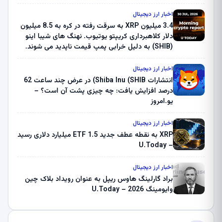
اخبار ارز دیجیتال
3.4 میلیون XRP به سرقت رفته در کره به 8.5 میلیون
دلار کلاهبرداری کریپتو یوتیوب. نهنگ های شیبا اینو
(SHIB) به دلیل خرابی پمپ قیمت ناپدید می شوند.
بلک راک 89.83 میلیون دلار U-Turn در بیت کوین را
ثبت کرد – گزارش کریپتو صبح – U.Today
اخبار ارز دیجیتال
انتشارات Shiba Inu (SHIB) در عرض چند ساعت 62
درصد افزایش یافت: چه چیزی پشت آن است؟ –
یو.امروز
اخبار ارز دیجیتال
XRP به نقطه عطف جدید ETF 1.5 میلیارد دلاری رسید
– U.Today
اخبار ارز دیجیتال
براد گارلینگ هاوس ریپل به عنوان رویداد بلاک چین
وایومینگ 2026 – U.Today