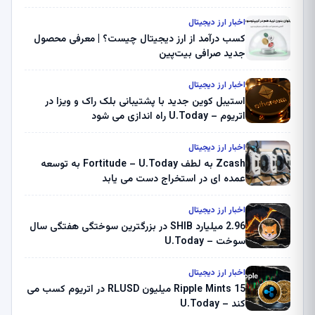
اخبار ارز دیجیتال
کسب درآمد از ارز دیجیتال چیست؟ | معرفی محصول
جدید صرافی بیت‌پین
اخبار ارز دیجیتال
استیبل کوین جدید با پشتیبانی بلک راک و ویزا در
اتریوم – U.Today راه اندازی می شود
اخبار ارز دیجیتال
Zcash به لطف Fortitude – U.Today به توسعه
عمده ای در استخراج دست می یابد
اخبار ارز دیجیتال
2.96 میلیارد SHIB در بزرگترین سوختگی هفتگی سال
سوخت – U.Today
اخبار ارز دیجیتال
Ripple Mints 15 میلیون RLUSD در اتریوم کسب می
کند – U.Today