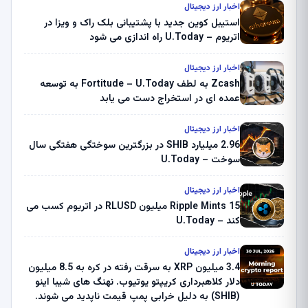
اخبار ارز دیجیتال
استیبل کوین جدید با پشتیبانی بلک راک و ویزا در
اتریوم – U.Today راه اندازی می شود
اخبار ارز دیجیتال
Zcash به لطف Fortitude – U.Today به توسعه
عمده ای در استخراج دست می یابد
اخبار ارز دیجیتال
2.96 میلیارد SHIB در بزرگترین سوختگی هفتگی سال
سوخت – U.Today
اخبار ارز دیجیتال
Ripple Mints 15 میلیون RLUSD در اتریوم کسب می
کند – U.Today
اخبار ارز دیجیتال
3.4 میلیون XRP به سرقت رفته در کره به 8.5 میلیون
دلار کلاهبرداری کریپتو یوتیوب. نهنگ های شیبا اینو
(SHIB) به دلیل خرابی پمپ قیمت ناپدید می شوند.