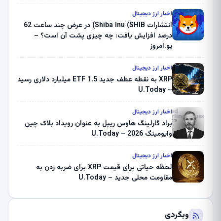
بلک راک 89.83 میلیون دلار U-Turn در بیت کوین را
ثبت کرد – گزارش کریپتو صبح – U.Today
اخبار ارز دیجیتال
انتشارات Shiba Inu (SHIB) در عرض چند ساعت 62
درصد افزایش یافت: چه چیزی پشت آن است؟ –
یو.امروز
اخبار ارز دیجیتال
XRP به نقطه عطف جدید ETF 1.5 میلیارد دلاری رسید
– U.Today
اخبار ارز دیجیتال
براد گارلینگ هاوس ریپل به عنوان رویداد بلاک چین
وایومینگ 2026 – U.Today
اخبار ارز دیجیتال
لحظه حیاتی برای قیمت XRP برای ضربه زدن به
مقاومت محلی جدید – U.Today
وبگردی