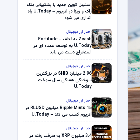
استیبل کوین جدید با پشتیبانی بلک
راک و ویزا در اتریوم – U.Today راه
اندازی می شود
اخبار ارز دیجیتال
Zcash به لطف Fortitude –
U.Today به توسعه عمده ای در
استخراج دست می یابد
اخبار ارز دیجیتال
2.96 میلیارد SHIB در بزرگترین
سوختگی هفتگی سال سوخت –
U.Today
اخبار ارز دیجیتال
Ripple Mints 15 میلیون RLUSD در
اتریوم کسب می کند – U.Today
اخبار ارز دیجیتال
3.4 میلیون XRP به سرقت رفته در