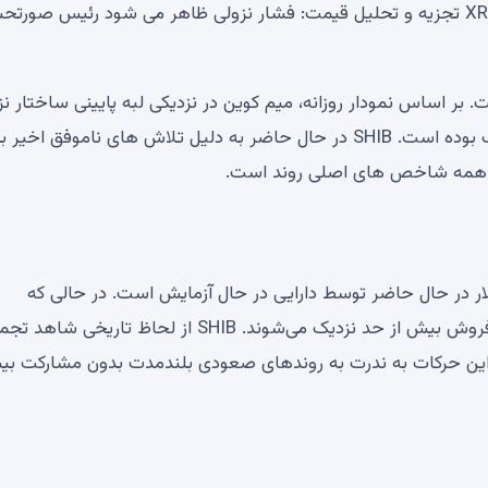
30 می بیت کوین (BTC)، Zcash (ZEC)، اتریوم (ETH) و XRP تجزیه و تحلیل قیمت: فشار نزولی ظاهر می شود رئیس ص
واجه است. بر اساس نمودار روزانه، میم کوین در نزدیکی لبه پایینی ساختار ن
معامله می شود که از ماه مارس تاکنون بر روند قیمت غالب بوده است. SHIB در حال حاضر به دلیل تلاش های ناموفق اخی
نطقه پشتیبانی مهم در نزدیکی منطقه 0.0000055 دلار در حال حاضر توسط دارایی در حال آزمایش است. در حالی که
شاخص‌های مومنتوم هنوز ضعیف هستند، اما به سطوح فروش بیش از حد نزدیک می‌شوند. SHIB از لحاظ تار
 این حرکات به ندرت به روندهای صعودی بلندمدت بدون مشارکت بی