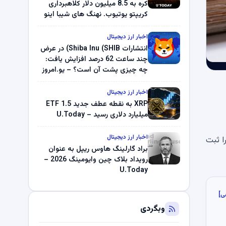
کره به 8.5 میلیون دلار کلاهبرداری
کریپتو یوتیوب. نهنگ های شیبا اینو
(SHIB) به دلیل خرابی پمپ قیمت
ناپدید می شوند. بلک راک 89.83
اخبار ارز دیجیتال
میلیون دلار U-Turn در بیت کوین را
انتشارات Shiba Inu (SHIB) در عرض
ثبت کرد – گزارش کریپتو صبح –
چند ساعت 62 درصد افزایش یافت:
U.Today
چه چیزی پشت آن است؟ – یو.امروز
اخبار ارز دیجیتال
XRP به نقطه عطف جدید ETF 1.5
میلیارد دلاری رسید – U.Today
اخبار ارز دیجیتال
ه تقریباً -164 میلیارد توکن را ثبت
براد گارلینگ هاوس ریپل به عنوان
رویداد بلاک چین وایومینگ 2026 –
U.Today
ی]
وبگردی