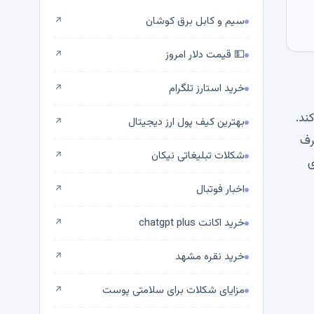
سیم و کابل برق کوشان
↗
💵 قیمت دلار امروز
↗
خرید استارز تلگرام
↗
ند.
بهترین کیف پول ارز دیجیتال
↗
رف
شکلات تبلیغاتی نیکان
↗
ی
اخبار فوتبال
↗
خرید اکانت chatgpt plus
↗
خرید نقره مشهد
↗
مزایای شکلات برای سلامتی پوست
↗