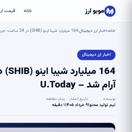
موبو ارز
خانه
قیمت ارز
خانه
اخبار ارز دیجیتال
164 میلیارد شیبا اینو (SHIB) در 24 ساعت: جریان خالص سرانجام آرام شد – U.Today
›
›
اخبار ارز دیجیتال
آرام شد – U.Today
نویسنده:
تاریخ انتشار:
زمان مطالعه:
تیم تولید محتوا
۹ خرداد ۱۴۰۵
۱ دقیقه