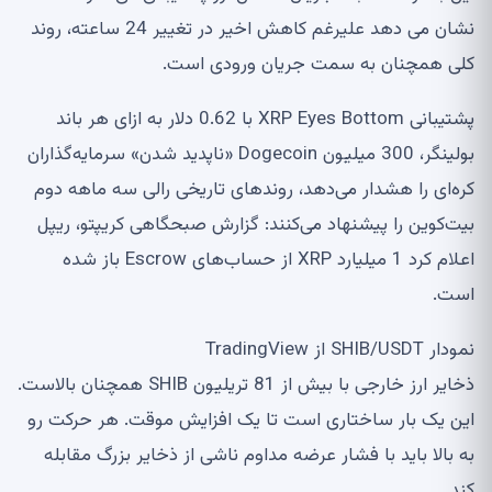
نشان می دهد علیرغم کاهش اخیر در تغییر 24 ساعته، روند
کلی همچنان به سمت جریان ورودی است.
پشتیبانی XRP Eyes Bottom با 0.62 دلار به ازای هر باند
بولینگر، 300 میلیون Dogecoin «ناپدید شدن» سرمایه‌گذاران
کره‌ای را هشدار می‌دهد، روندهای تاریخی رالی سه ماهه دوم
بیت‌کوین را پیشنهاد می‌کنند: گزارش صبحگاهی کریپتو، ریپل
اعلام کرد 1 میلیارد XRP از حساب‌های Escrow باز شده
است.
نمودار SHIB/USDT از TradingView
ذخایر ارز خارجی با بیش از 81 تریلیون SHIB همچنان بالاست.
این یک بار ساختاری است تا یک افزایش موقت. هر حرکت رو
به بالا باید با فشار عرضه مداوم ناشی از ذخایر بزرگ مقابله
کند.