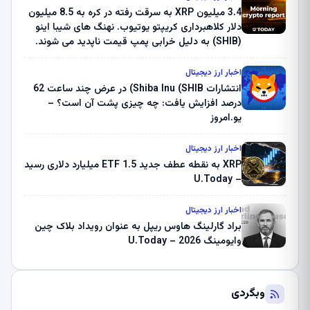
3.4 میلیون XRP به سرقت رفته در کره به 8.5 میلیون
دلار کلاهبرداری کریپتو یوتیوب. نهنگ های شیبا اینو
(SHIB) به دلیل خرابی پمپ قیمت ناپدید می شوند.
بلک راک 89.83 میلیون دلار U-Turn در بیت کوین را
ثبت کرد – گزارش کریپتو صبح – U.Today
اخبار ارز دیجیتال
انتشارات Shiba Inu (SHIB) در عرض چند ساعت 62
درصد افزایش یافت: چه چیزی پشت آن است؟ –
یو.امروز
اخبار ارز دیجیتال
XRP به نقطه عطف جدید ETF 1.5 میلیارد دلاری رسید
– U.Today
اخبار ارز دیجیتال
براد گارلینگ هاوس ریپل به عنوان رویداد بلاک چین
وایومینگ 2026 – U.Today
وبگردی