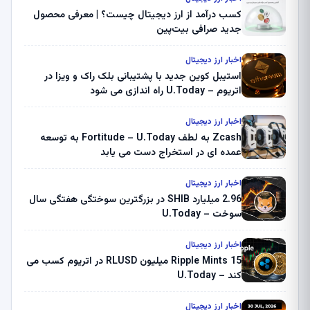
کسب درآمد از ارز دیجیتال چیست؟ | معرفی محصول
جدید صرافی بیت‌پین
اخبار ارز دیجیتال
استیبل کوین جدید با پشتیبانی بلک راک و ویزا در
اتریوم – U.Today راه اندازی می شود
اخبار ارز دیجیتال
Zcash به لطف Fortitude – U.Today به توسعه
عمده ای در استخراج دست می یابد
اخبار ارز دیجیتال
2.96 میلیارد SHIB در بزرگترین سوختگی هفتگی سال
سوخت – U.Today
اخبار ارز دیجیتال
Ripple Mints 15 میلیون RLUSD در اتریوم کسب می
کند – U.Today
اخبار ارز دیجیتال