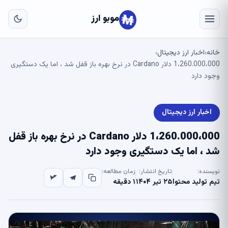
به
مح
موبو ارز
اص
خانه
اخبار ارز دیجیتال
›
›
1،260.000،000 دلار Cardano در نرخ بهره باز قفل شد ، اما یک دستگیری
وجود دارد
اخبار ارز دیجیتال
1،260.000،000 دلار Cardano در نرخ بهره باز قفل
شد ، اما یک دستگیری وجود دارد
نویسنده:
تاریخ انتشار:
زمان مطالعه:
تیم تولید محتوا
۲۵ تیر ۱۴۰۴
۱ دقیقه