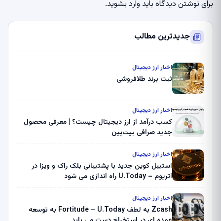
برای نوشتن دیدگاه باید
وارد بشوید
.
جدیدترین مطالب
اخبار ارز دیجیتال
ثبت برند طلافروشی
اخبار ارز دیجیتال
کسب درآمد از ارز دیجیتال چیست؟ | معرفی محصول
جدید صرافی بیت‌پین
اخبار ارز دیجیتال
استیبل کوین جدید با پشتیبانی بلک راک و ویزا در
اتریوم – U.Today راه اندازی می شود
اخبار ارز دیجیتال
Zcash به لطف Fortitude – U.Today به توسعه
عمده ای در استخراج دست می یابد