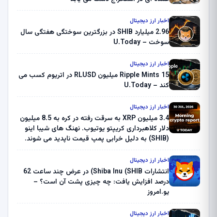
اخبار ارز دیجیتال
2.96 میلیارد SHIB در بزرگترین سوختگی هفتگی سال
سوخت – U.Today
اخبار ارز دیجیتال
Ripple Mints 15 میلیون RLUSD در اتریوم کسب می
کند – U.Today
اخبار ارز دیجیتال
3.4 میلیون XRP به سرقت رفته در کره به 8.5 میلیون
دلار کلاهبرداری کریپتو یوتیوب. نهنگ های شیبا اینو
(SHIB) به دلیل خرابی پمپ قیمت ناپدید می شوند.
بلک راک 89.83 میلیون دلار U-Turn در بیت کوین را
ثبت کرد – گزارش کریپتو صبح – U.Today
اخبار ارز دیجیتال
انتشارات Shiba Inu (SHIB) در عرض چند ساعت 62
درصد افزایش یافت: چه چیزی پشت آن است؟ –
یو.امروز
اخبار ارز دیجیتال