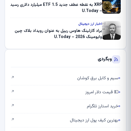
XRP به نقطه عطف جدید ETF 1.5 میلیارد دلاری رسید
– U.Today
اخبار ارز دیجیتال
براد گارلینگ هاوس ریپل به عنوان رویداد بلاک چین
وایومینگ 2026 – U.Today
وبگردی
سیم و کابل برق کوشان
↗
💵 قیمت دلار امروز
↗
خرید استارز تلگرام
↗
بهترین کیف پول ارز دیجیتال
↗