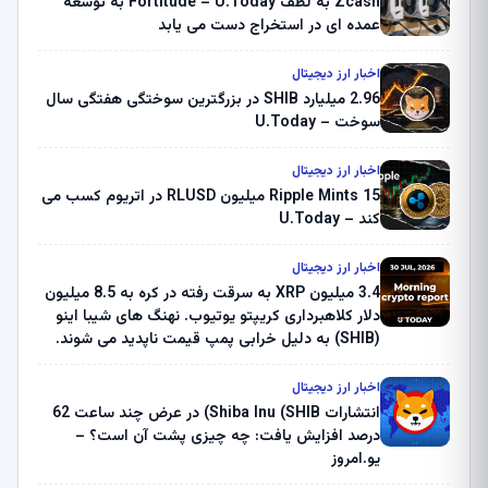
Zcash به لطف Fortitude – U.Today به توسعه
عمده ای در استخراج دست می یابد
اخبار ارز دیجیتال
2.96 میلیارد SHIB در بزرگترین سوختگی هفتگی سال
سوخت – U.Today
اخبار ارز دیجیتال
Ripple Mints 15 میلیون RLUSD در اتریوم کسب می
کند – U.Today
اخبار ارز دیجیتال
3.4 میلیون XRP به سرقت رفته در کره به 8.5 میلیون
دلار کلاهبرداری کریپتو یوتیوب. نهنگ های شیبا اینو
(SHIB) به دلیل خرابی پمپ قیمت ناپدید می شوند.
بلک راک 89.83 میلیون دلار U-Turn در بیت کوین را
ثبت کرد – گزارش کریپتو صبح – U.Today
اخبار ارز دیجیتال
انتشارات Shiba Inu (SHIB) در عرض چند ساعت 62
درصد افزایش یافت: چه چیزی پشت آن است؟ –
یو.امروز