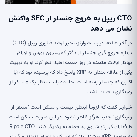
CTO ریپل به خروج جنسلر از SEC واکنش
نشان می دهد
در آخر هفته، دیوید شوارتز، مدیر ارشد فناوری ریپل (CTO)
درباره خروج گری جنسلر از دفتر کمیسیون بورس و اوراق
بهادار ایالات متحده در روز جمعه اظهار نظر کرد. او به توییت
یکی از علاقه مندان به XRP پاسخ داد که پرسیده بود که آیا
اکنون که جنسلر رفته است، جامعه باید منتظر یک «متنفر از
رمزنگاری» جدید باشد.
شوارتز گفت که لزوماً اینطور نیست و ممکن است “متنفر از
رمزنگاری” جدید هرگز ظاهر نشود، در این صورت ممکن است
طرفداران کریپتو شروع به حمله به یکدیگر کنند. Ripple CTO
به جامعه XRP هشدار داد که این کار را انجام ندهند و گفت