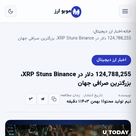
به
مح
موبو ارز
اص
خانه
اخبار ارز دیجیتال
›
›
124,788,255 دلار در XRP Stuns Binance، بزرگترین صرافی جهان
اخبار ارز دیجیتال
124,788,255 دلار در XRP Stuns Binance،
بزرگترین صرافی جهان
نویسنده:
تاریخ انتشار:
زمان مطالعه:
تیم تولید محتوا
۱ بهمن ۱۴۰۳
۱ دقیقه