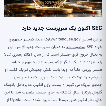
SEC اکنون یک سرپرست جدید دارد
بر این اساس
whitehouse.gov
مارک اویدا، کمیسر جمهوری
خواه SEC
منصوب شد
به عنوان سرپرست جدید آژانس. این
به دنبال خروج گری جنسلر است که از سال 2021 رهبری SEC
را بر عهده دارد. یکی دیگر از کمیسیونرهای جمهوری خواه،
هستر پیرس، علناً به اویدا بابت نقش جدیدش تبریک گفت. او
در پیام خود نوشت: به مارک اویدا سرپرست جدید رئیس
جمهور تبریک می گویم.
x پست
. پاول اتکینز، مدیرعامل پاتومک
گلوبال پارتنرز، سال گذشته به جای جنسلر منصوب شد. با این
حال، نظر اتکینز هنوز توسط سنا تایید نشده است. Uyeda از