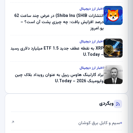
بلک راک 89.83 میلیون دلار U-Turn در بیت کوین را
ثبت کرد – گزارش کریپتو صبح – U.Today
اخبار ارز دیجیتال
انتشارات Shiba Inu (SHIB) در عرض چند ساعت 62
درصد افزایش یافت: چه چیزی پشت آن است؟ –
یو.امروز
اخبار ارز دیجیتال
XRP به نقطه عطف جدید ETF 1.5 میلیارد دلاری رسید
– U.Today
اخبار ارز دیجیتال
براد گارلینگ هاوس ریپل به عنوان رویداد بلاک چین
وایومینگ 2026 – U.Today
وبگردی
سیم و کابل برق کوشان
↗