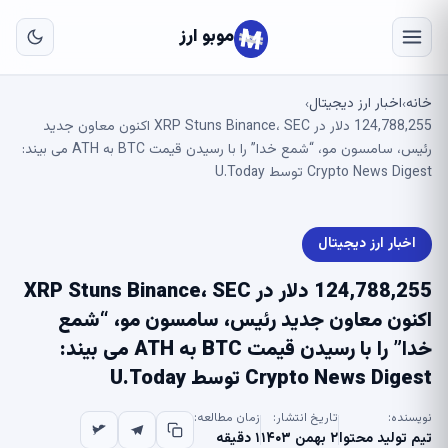
به
مح
موبو ارز
اص
خانه
اخبار ارز دیجیتال
›
›
124,788,255 دلار در XRP Stuns Binance، SEC اکنون معاون جدید
رئیس، سامسون مو، “شمع خدا” را با رسیدن قیمت BTC به ATH می بیند:
Crypto News Digest توسط U.Today
اخبار ارز دیجیتال
124,788,255 دلار در XRP Stuns Binance، SEC
اکنون معاون جدید رئیس، سامسون مو، “شمع
خدا” را با رسیدن قیمت BTC به ATH می بیند:
Crypto News Digest توسط U.Today
نویسنده:
تاریخ انتشار:
زمان مطالعه:
تیم تولید محتوا
۲ بهمن ۱۴۰۳
۱ دقیقه