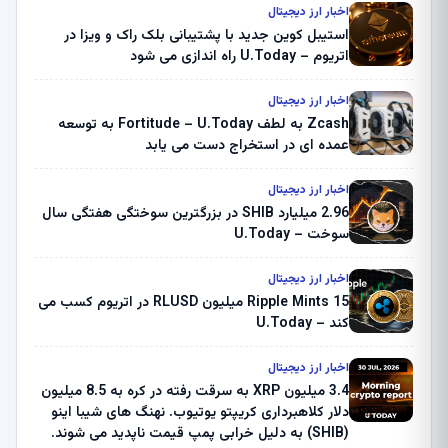
اخبار ارز دیجیتال
استیبل کوین جدید با پشتیبانی بلک راک و ویزا در
اتریوم – U.Today راه اندازی می شود
اخبار ارز دیجیتال
Zcash به لطف Fortitude – U.Today به توسعه
عمده ای در استخراج دست می یابد
اخبار ارز دیجیتال
2.96 میلیارد SHIB در بزرگترین سوختگی هفتگی سال
سوخت – U.Today
اخبار ارز دیجیتال
Ripple Mints 15 میلیون RLUSD در اتریوم کسب می
کند – U.Today
اخبار ارز دیجیتال
3.4 میلیون XRP به سرقت رفته در کره به 8.5 میلیون
دلار کلاهبرداری کریپتو یوتیوب. نهنگ های شیبا اینو
(SHIB) به دلیل خرابی پمپ قیمت ناپدید می شوند.