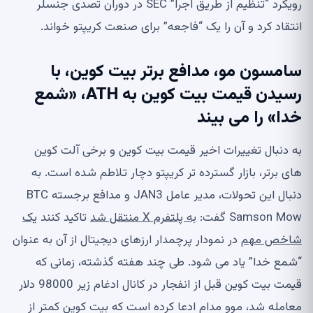
رویکرد “تنظیم از طریق اجرا” SEC در دوران تصدی جنسلر
انتقاد کرد و آن را یک “فاجعه” برای صنعت کریپتو خواند.
سامسون مو، مدافع برتر بیت کوین، با
رسیدن قیمت بیت کوین به ATH، «شمع
خدا» را می بیند
به دنبال تغییرات اخیر قیمت بیت کوین و برخی آلت کوین
های برتر، بازار گسترده تر کریپتو دچار تلاطم شده است. به
دنبال این تحولات، مدیر عامل JAN3 و مدافع برجسته BTC
Samson Mow گفت:
به پلتفرم X منتقل شد
تاکید کنند
یک
شاخص مهم
در نمودار پرچمدار ارزهای دیجیتال از آن به عنوان
“شمع خدا” یاد می شود. طی چند هفته گذشته، زمانی که
قیمت بیت کوین قبل از انفجار در کانال ادغام زیر 98000 دلار
معامله شد، موو مدام ادعا کرده است که بیت کوین کمتر از