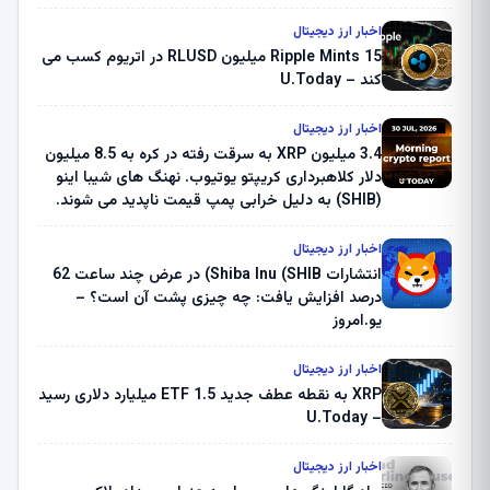
اخبار ارز دیجیتال
Ripple Mints 15 میلیون RLUSD در اتریوم کسب می
کند – U.Today
اخبار ارز دیجیتال
3.4 میلیون XRP به سرقت رفته در کره به 8.5 میلیون
دلار کلاهبرداری کریپتو یوتیوب. نهنگ های شیبا اینو
(SHIB) به دلیل خرابی پمپ قیمت ناپدید می شوند.
بلک راک 89.83 میلیون دلار U-Turn در بیت کوین را
ثبت کرد – گزارش کریپتو صبح – U.Today
اخبار ارز دیجیتال
انتشارات Shiba Inu (SHIB) در عرض چند ساعت 62
درصد افزایش یافت: چه چیزی پشت آن است؟ –
یو.امروز
اخبار ارز دیجیتال
XRP به نقطه عطف جدید ETF 1.5 میلیارد دلاری رسید
– U.Today
اخبار ارز دیجیتال