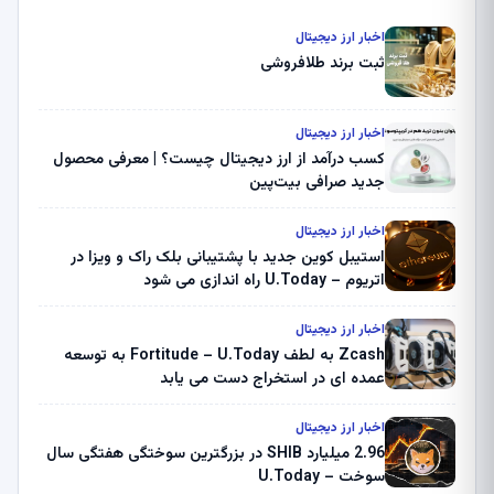
اخبار ارز دیجیتال
ثبت برند طلافروشی
اخبار ارز دیجیتال
کسب درآمد از ارز دیجیتال چیست؟ | معرفی محصول
جدید صرافی بیت‌پین
اخبار ارز دیجیتال
استیبل کوین جدید با پشتیبانی بلک راک و ویزا در
اتریوم – U.Today راه اندازی می شود
اخبار ارز دیجیتال
Zcash به لطف Fortitude – U.Today به توسعه
عمده ای در استخراج دست می یابد
اخبار ارز دیجیتال
2.96 میلیارد SHIB در بزرگترین سوختگی هفتگی سال
سوخت – U.Today