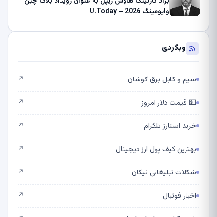
براد گارلینگ هاوس ریپل به عنوان رویداد بلاک چین
وایومینگ 2026 – U.Today
وبگردی
سیم و کابل برق کوشان
↗
💵 قیمت دلار امروز
↗
خرید استارز تلگرام
↗
بهترین کیف پول ارز دیجیتال
↗
شکلات تبلیغاتی نیکان
↗
اخبار فوتبال
↗