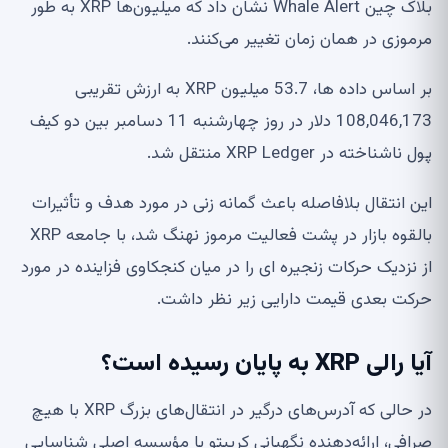
بلاک چین Whale Alert نشان داد که میلیون‌ها XRP به طور
مرموزی در همان زمان تغییر می‌کنند.
بر اساس داده ها، 53.7 میلیون XRP به ارزش تقریبی
108,046,173 دلار در روز چهارشنبه 11 دسامبر بین دو کیف
پول ناشناخته در XRP Ledger منتقل شد.
این انتقال بلافاصله باعث گمانه زنی در مورد هدف و تأثیرات
بالقوه بازار در پشت فعالیت مرموز نهنگ شد، با جامعه XRP
از نزدیک حرکات زنجیره ای را در میان کنجکاوی فزاینده در مورد
حرکت بعدی قیمت دارایی زیر نظر داشت.
آیا رالی XRP به پایان رسیده است؟
در حالی که آدرس‌های درگیر در انتقال‌های بزرگ XRP با هیچ
صرافی، ارائه‌دهنده نگهبانی کریپتو یا مؤسسه اصلی شناسایی