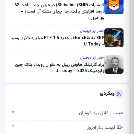
انتشارات Shiba Inu (SHIB) در عرض چند ساعت 62
درصد افزایش یافت: چه چیزی پشت آن است؟ –
یو.امروز
اخبار ارز دیجیتال
XRP به نقطه عطف جدید ETF 1.5 میلیارد دلاری رسید
– U.Today
اخبار ارز دیجیتال
براد گارلینگ هاوس ریپل به عنوان رویداد بلاک چین
وایومینگ 2026 – U.Today
وبگردی
سیم و کابل برق کوشان
↗
💵 قیمت دلار امروز
↗