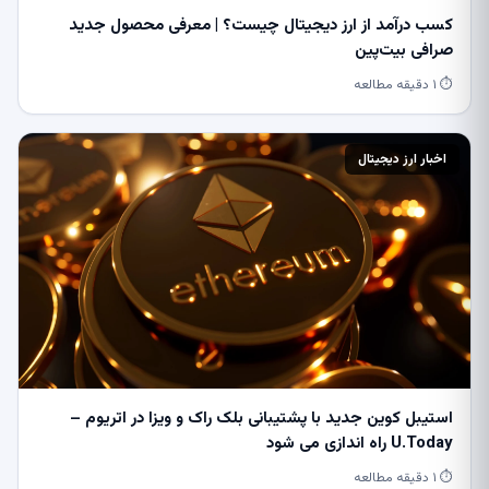
کسب درآمد از ارز دیجیتال چیست؟ | معرفی محصول جدید
صرافی بیت‌پین
⏱ ۱ دقیقه مطالعه
اخبار ارز دیجیتال
استیبل کوین جدید با پشتیبانی بلک راک و ویزا در اتریوم –
U.Today راه اندازی می شود
⏱ ۱ دقیقه مطالعه