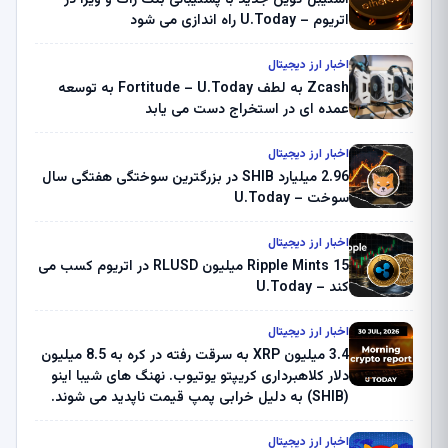
اتریوم – U.Today راه اندازی می شود
اخبار ارز دیجیتال
Zcash به لطف Fortitude – U.Today به توسعه
عمده ای در استخراج دست می یابد
اخبار ارز دیجیتال
2.96 میلیارد SHIB در بزرگترین سوختگی هفتگی سال
سوخت – U.Today
اخبار ارز دیجیتال
Ripple Mints 15 میلیون RLUSD در اتریوم کسب می
کند – U.Today
اخبار ارز دیجیتال
3.4 میلیون XRP به سرقت رفته در کره به 8.5 میلیون
دلار کلاهبرداری کریپتو یوتیوب. نهنگ های شیبا اینو
(SHIB) به دلیل خرابی پمپ قیمت ناپدید می شوند.
بلک راک 89.83 میلیون دلار U-Turn در بیت کوین را
ثبت کرد – گزارش کریپتو صبح – U.Today
اخبار ارز دیجیتال