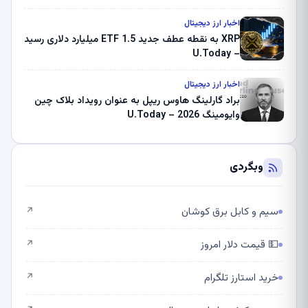
اخبار ارز دیجیتال
XRP به نقطه عطف جدید ETF 1.5 میلیارد دلاری رسید
– U.Today
اخبار ارز دیجیتال
براد گارلینگ هاوس ریپل به عنوان رویداد بلاک چین
وایومینگ 2026 – U.Today
وبگردی
سیم و کابل برق کوشان
↗
💵 قیمت دلار امروز
↗
خرید استارز تلگرام
↗