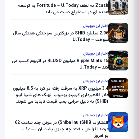
Zcash به لطف Fortitude – U.Today به توسعه
عمده ای در استخراج دست می یابد
اخبار ارز دیجیتال
2.96 میلیارد SHIB در بزرگترین سوختگی هفتگی سال
سوخت – U.Today
اخبار ارز دیجیتال
Ripple Mints 15 میلیون RLUSD در اتریوم کسب می
کند – U.Today
اخبار ارز دیجیتال
3.4 میلیون XRP به سرقت رفته در کره به 8.5 میلیون
دلار کلاهبرداری کریپتو یوتیوب. نهنگ های شیبا اینو
(SHIB) به دلیل خرابی پمپ قیمت ناپدید می شوند.
بلک راک 89.83 میلیون دلار U-Turn در بیت کوین را
ثبت کرد – گزارش کریپتو صبح – U.Today
اخبار ارز دیجیتال
انتشارات Shiba Inu (SHIB) در عرض چند ساعت 62
درصد افزایش یافت: چه چیزی پشت آن است؟ –
یو.امروز