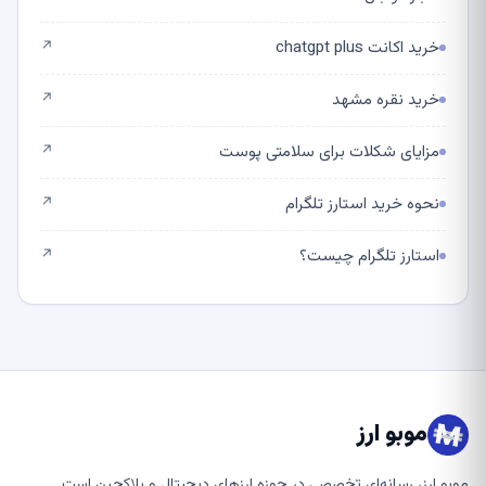
خرید اکانت chatgpt plus
↗
خرید نقره مشهد
↗
مزایای شکلات برای سلامتی پوست
↗
نحوه خرید استارز تلگرام
↗
استارز تلگرام چیست؟
↗
موبو ارز
موبو ارز، رسانه‌ای تخصصی در حوزه ارزهای دیجیتال و بلاکچین است.