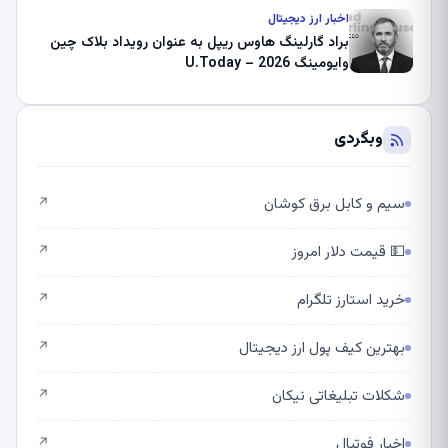
اخبار ارز دیجیتال
براد گارلینگ هاوس ریپل به عنوان رویداد بلاک چین
وایومینگ 2026 – U.Today
وبگردی
سیم و کابل برق کوشان
↗
💵 قیمت دلار امروز
↗
خرید استارز تلگرام
↗
بهترین کیف پول ارز دیجیتال
↗
شکلات تبلیغاتی نیکان
↗
اخبار فوتبال
↗