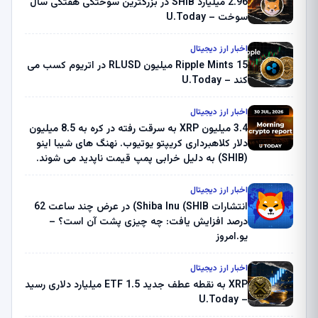
2.96 میلیارد SHIB در بزرگترین سوختگی هفتگی سال
سوخت – U.Today
اخبار ارز دیجیتال
Ripple Mints 15 میلیون RLUSD در اتریوم کسب می
کند – U.Today
اخبار ارز دیجیتال
3.4 میلیون XRP به سرقت رفته در کره به 8.5 میلیون
دلار کلاهبرداری کریپتو یوتیوب. نهنگ های شیبا اینو
(SHIB) به دلیل خرابی پمپ قیمت ناپدید می شوند.
بلک راک 89.83 میلیون دلار U-Turn در بیت کوین را
ثبت کرد – گزارش کریپتو صبح – U.Today
اخبار ارز دیجیتال
انتشارات Shiba Inu (SHIB) در عرض چند ساعت 62
درصد افزایش یافت: چه چیزی پشت آن است؟ –
یو.امروز
اخبار ارز دیجیتال
XRP به نقطه عطف جدید ETF 1.5 میلیارد دلاری رسید
– U.Today