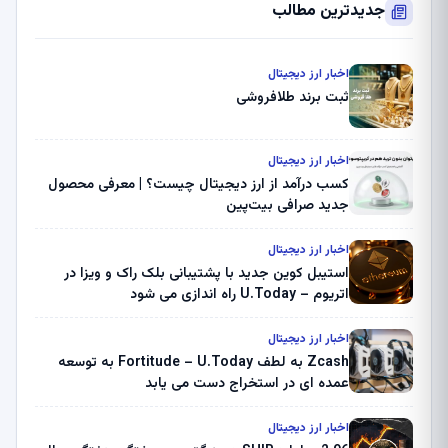
جدیدترین مطالب
اخبار ارز دیجیتال
ثبت برند طلافروشی
اخبار ارز دیجیتال
کسب درآمد از ارز دیجیتال چیست؟ | معرفی محصول
جدید صرافی بیت‌پین
اخبار ارز دیجیتال
استیبل کوین جدید با پشتیبانی بلک راک و ویزا در
اتریوم – U.Today راه اندازی می شود
اخبار ارز دیجیتال
Zcash به لطف Fortitude – U.Today به توسعه
عمده ای در استخراج دست می یابد
اخبار ارز دیجیتال