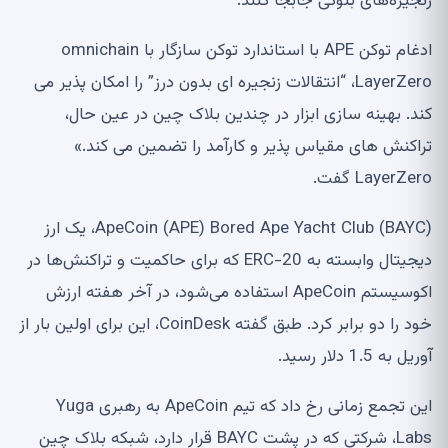
زنجیره‌های بلوکی جابجا کنند.
ادغام توکن APE با استاندارد توکن سازگار با omnichain
LayerZero، “انتقالات زنجیره ای بدون درز” را امکان پذیر می
کند. بهینه سازی ابزار در چندین بلاک چین در عین حال،
تراکنش های مقیاس پذیر و کارآمد را تضمین می کند.»
LayerZero گفت.
ApeCoin (APE) Bored Ape Yacht Club (BAYC)، یک ارز
دیجیتال وابسته به ERC-20 که برای حاکمیت و تراکنش‌ها در
اکوسیستم ApeCoin استفاده می‌شود، در آخر هفته ارزش
خود را دو برابر کرد. طبق گفته CoinDesk، این برای اولین بار از
آوریل به 1.5 دلار رسید.
این تجمع زمانی رخ داد که تیم ApeCoin به رهبری Yuga
Labs، شرکتی که در پشت BAYC قرار دارد، شبکه بلاک چین