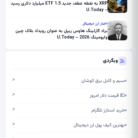
XRP به نقطه عطف جدید ETF 1.5 میلیارد دلاری رسید
– U.Today
اخبار ارز دیجیتال
براد گارلینگ هاوس ریپل به عنوان رویداد بلاک چین
وایومینگ 2026 – U.Today
وبگردی
سیم و کابل برق کوشان
↗
💵 قیمت دلار امروز
↗
خرید استارز تلگرام
↗
بهترین کیف پول ارز دیجیتال
↗