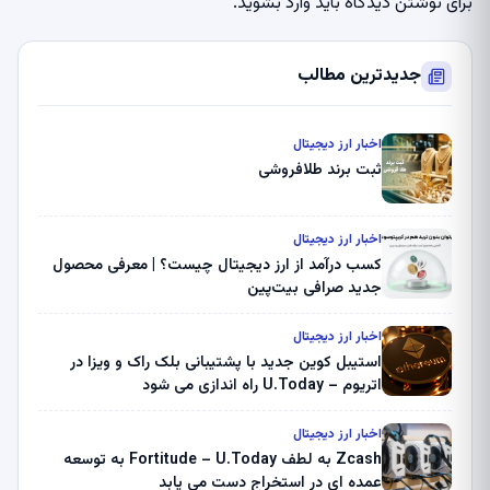
برای نوشتن دیدگاه باید
وارد بشوید
.
جدیدترین مطالب
اخبار ارز دیجیتال
ثبت برند طلافروشی
اخبار ارز دیجیتال
کسب درآمد از ارز دیجیتال چیست؟ | معرفی محصول
جدید صرافی بیت‌پین
اخبار ارز دیجیتال
استیبل کوین جدید با پشتیبانی بلک راک و ویزا در
اتریوم – U.Today راه اندازی می شود
اخبار ارز دیجیتال
Zcash به لطف Fortitude – U.Today به توسعه
عمده ای در استخراج دست می یابد