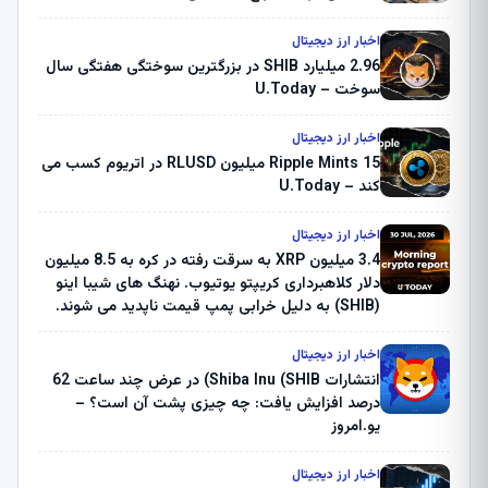
اخبار ارز دیجیتال
2.96 میلیارد SHIB در بزرگترین سوختگی هفتگی سال
سوخت – U.Today
اخبار ارز دیجیتال
Ripple Mints 15 میلیون RLUSD در اتریوم کسب می
کند – U.Today
اخبار ارز دیجیتال
3.4 میلیون XRP به سرقت رفته در کره به 8.5 میلیون
دلار کلاهبرداری کریپتو یوتیوب. نهنگ های شیبا اینو
(SHIB) به دلیل خرابی پمپ قیمت ناپدید می شوند.
بلک راک 89.83 میلیون دلار U-Turn در بیت کوین را
ثبت کرد – گزارش کریپتو صبح – U.Today
اخبار ارز دیجیتال
انتشارات Shiba Inu (SHIB) در عرض چند ساعت 62
درصد افزایش یافت: چه چیزی پشت آن است؟ –
یو.امروز
اخبار ارز دیجیتال