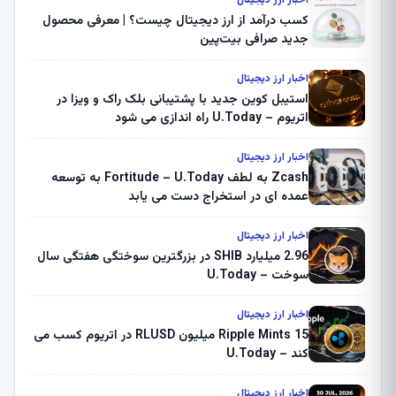
اخبار ارز دیجیتال
کسب درآمد از ارز دیجیتال چیست؟ | معرفی محصول
جدید صرافی بیت‌پین
اخبار ارز دیجیتال
استیبل کوین جدید با پشتیبانی بلک راک و ویزا در
اتریوم – U.Today راه اندازی می شود
اخبار ارز دیجیتال
Zcash به لطف Fortitude – U.Today به توسعه
عمده ای در استخراج دست می یابد
اخبار ارز دیجیتال
2.96 میلیارد SHIB در بزرگترین سوختگی هفتگی سال
سوخت – U.Today
اخبار ارز دیجیتال
Ripple Mints 15 میلیون RLUSD در اتریوم کسب می
کند – U.Today
اخبار ارز دیجیتال