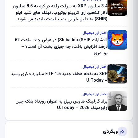
3.4 میلیون XRP به سرقت رفته در کره به 8.5 میلیون
دلار کلاهبرداری کریپتو یوتیوب. نهنگ های شیبا اینو
(SHIB) به دلیل خرابی پمپ قیمت ناپدید می شوند.
بلک راک 89.83 میلیون دلار U-Turn در بیت کوین را
ثبت کرد – گزارش کریپتو صبح – U.Today
اخبار ارز دیجیتال
انتشارات Shiba Inu (SHIB) در عرض چند ساعت 62
درصد افزایش یافت: چه چیزی پشت آن است؟ –
یو.امروز
اخبار ارز دیجیتال
XRP به نقطه عطف جدید ETF 1.5 میلیارد دلاری رسید
– U.Today
اخبار ارز دیجیتال
براد گارلینگ هاوس ریپل به عنوان رویداد بلاک چین
وایومینگ 2026 – U.Today
وبگردی