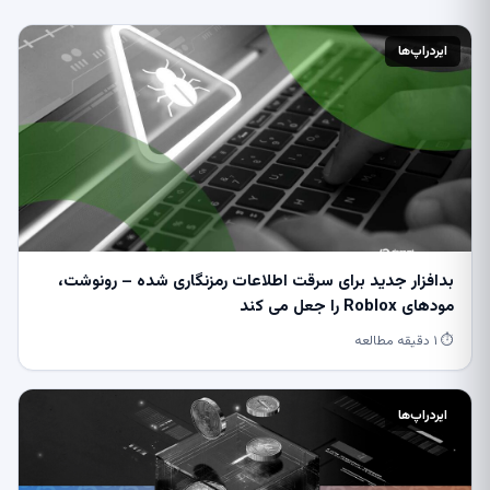
ایردراپ‌ها
بدافزار جدید برای سرقت اطلاعات رمزنگاری شده – رونوشت،
مودهای Roblox را جعل می کند
⏱ ۱ دقیقه مطالعه
ایردراپ‌ها