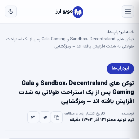
به
مح
موبو ارز
اص
خانه
ایردراپ‌ها
›
›
توکن های Sandbox، Decentraland و Gala Gaming پس از یک استراحت
طولانی به شدت افزایش یافته اند – رمزگشایی
ایردراپ‌ها
توکن های Sandbox، Decentraland و Gala
Gaming پس از یک استراحت طولانی به شدت
افزایش یافته اند – رمزگشایی
نویسنده:
تاریخ انتشار:
زمان مطالعه:
تیم تولید محتوا
۱۳ آذر ۱۴۰۳
۱ دقیقه