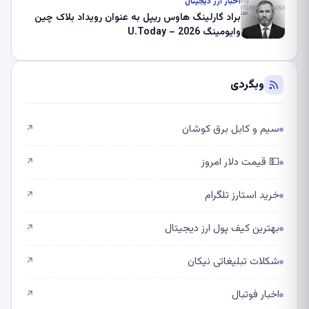
اخبار ارز دیجیتال
براد گارلینگ هاوس ریپل به عنوان رویداد بلاک چین
وایومینگ 2026 – U.Today
وبگردی
سیم و کابل برق کوشان
↗
💵 قیمت دلار امروز
↗
خرید استارز تلگرام
↗
بهترین کیف پول ارز دیجیتال
↗
شکلات تبلیغاتی نیکان
↗
اخبار فوتبال
↗