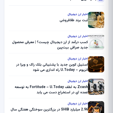
اخبار ارز دیجیتال
ثبت برند طلافروشی
اخبار ارز دیجیتال
کسب درآمد از ارز دیجیتال چیست؟ | معرفی محصول
جدید صرافی بیت‌پین
اخبار ارز دیجیتال
استیبل کوین جدید با پشتیبانی بلک راک و ویزا در
اتریوم – U.Today راه اندازی می شود
اخبار ارز دیجیتال
Zcash به لطف Fortitude – U.Today به توسعه
عمده ای در استخراج دست می یابد
اخبار ارز دیجیتال
2.96 میلیارد SHIB در بزرگترین سوختگی هفتگی سال