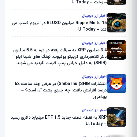
سوخت – U.Today
اخبار ارز دیجیتال
Ripple Mints 15 میلیون RLUSD در اتریوم کسب می
کند – U.Today
اخبار ارز دیجیتال
3.4 میلیون XRP به سرقت رفته در کره به 8.5 میلیون
دلار کلاهبرداری کریپتو یوتیوب. نهنگ های شیبا اینو
(SHIB) به دلیل خرابی پمپ قیمت ناپدید می شوند.
بلک راک 89.83 میلیون دلار U-Turn در بیت کوین را
ثبت کرد – گزارش کریپتو صبح – U.Today
اخبار ارز دیجیتال
انتشارات Shiba Inu (SHIB) در عرض چند ساعت 62
درصد افزایش یافت: چه چیزی پشت آن است؟ –
یو.امروز
اخبار ارز دیجیتال
XRP به نقطه عطف جدید ETF 1.5 میلیارد دلاری رسید
– U.Today