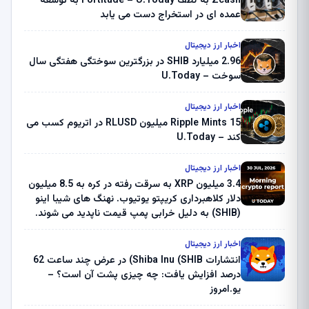
Zcash به لطف Fortitude – U.Today به توسعه
عمده ای در استخراج دست می یابد
اخبار ارز دیجیتال
2.96 میلیارد SHIB در بزرگترین سوختگی هفتگی سال
سوخت – U.Today
اخبار ارز دیجیتال
Ripple Mints 15 میلیون RLUSD در اتریوم کسب می
کند – U.Today
اخبار ارز دیجیتال
3.4 میلیون XRP به سرقت رفته در کره به 8.5 میلیون
دلار کلاهبرداری کریپتو یوتیوب. نهنگ های شیبا اینو
(SHIB) به دلیل خرابی پمپ قیمت ناپدید می شوند.
بلک راک 89.83 میلیون دلار U-Turn در بیت کوین را
ثبت کرد – گزارش کریپتو صبح – U.Today
اخبار ارز دیجیتال
انتشارات Shiba Inu (SHIB) در عرض چند ساعت 62
درصد افزایش یافت: چه چیزی پشت آن است؟ –
یو.امروز